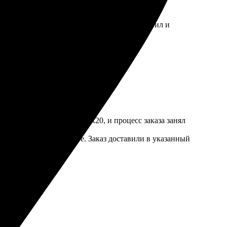
ивным. Качество картинки впечатлило, удивил и
 фотопечать на холсте 20х20, и процесс заказа занял
ные, качество на высоте. Заказ доставили в указанный