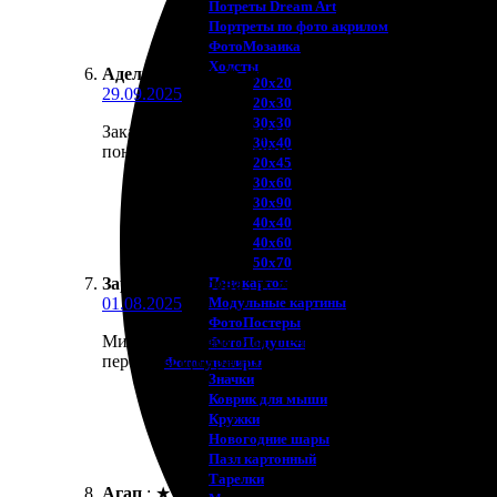
Потреты Dream Art
Портреты по фото акрилом
ФотоМозаика
Холсты
Адель
:
★
★
★
★
★
20х20
29.09.2025
20х30
30х30
Заказала холст. Всё просто: выбрала фото, оформил
30х40
понравилось, буду заказывать ещё. Рекомендую все
20х45
30х60
30х90
40х40
40х60
50х70
Пенокартон
Зарина Комарова
:
★
★
★
★
★
Модульные картины
01.08.2025
ФотоПостеры
Минусов не заметила. Печать холста вышла отличной
ФотоПодушки
переданы прекрасно. Теперь планирую сделать ещё 
Фотоcувениры
Значки
Коврик для мыши
Кружки
Новогодние шары
Пазл картонный
Тарелки
Агап
:
★
★
★
★
★