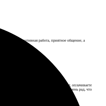
я поразил. Оперативная работа, приятное общение, а
нятен. Загружаете фото, выбираете формат, оплачиваете
лст натянут идеально, смотрится стильно. Очень рад, что