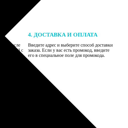
4. ДОСТАВКА И ОПЛАТА
той. После
Введите адрес и выберите способ доставки
 на email с
заказа. Если у вас есть промокод, введите
вим заказ
его в специальное поле для промокода.
мером для