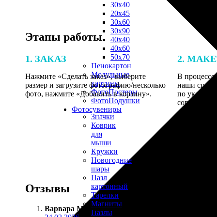
30х40
20х45
30х60
30х90
Этапы работы
40х40
40х60
50х70
1. ЗАКАЗ
2. МАК
Пенокартон
Модульные
Нажмите «Сделать заказ», выберите
В процессе 
картины
размер и загрузите фотографию/несколько
наши специ
ФотоПостеры
фото, нажмите «Добавить в корзину».
по указанно
ФотоПодушки
согласовани
Фотоcувениры
Значки
Коврик
для
мыши
Кружки
Новогодние
шары
Пазл
Отзывы
картонный
Тарелки
Магниты
Варвара Миронова
:
Пазлы