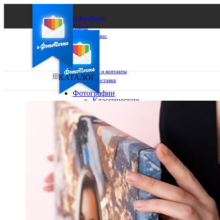
О ФотоПочте
Акции
Сделаем за вас
Бизнесу
FAQ
Франшиза
Поддержка и контакты
КАТАЛОГ
Оплата и доставка
Фотографии
Классические
фото
Ваш город:
10х10
10х15
Ваш регион доставки
13х18
15х15
Выберите из списка:
15х20
20х20
20х30
30х30
30х40
А4
Фото
в