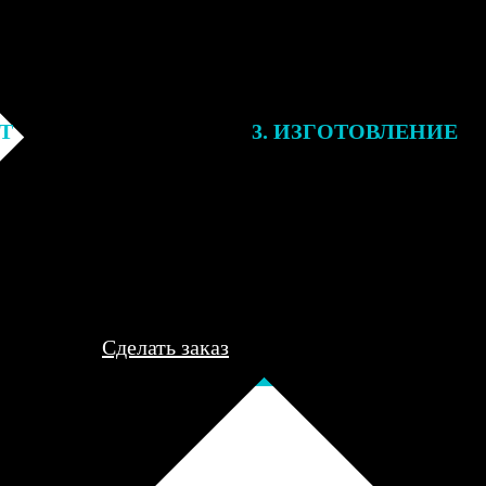
ЕТ
3. ИЗГОТОВЛЕНИЕ
подготовки заказа к печати
Оплатите заказ банковской кар
алисты могут связаться с Вами
оплаты получите подтверждение
му телефону или email для
описанием заказа. Когда отпра
я деталей.
вы получите письмо с трек-но
отслеживания.
Сделать заказ