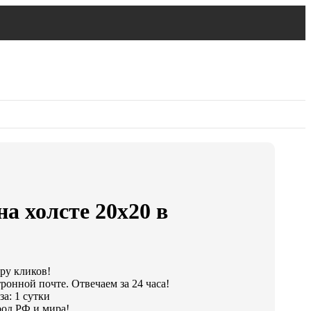
на холсте 20х20 в
ару кликов!
ронной почте. Отвечаем за 24 часа!
а: 1 сутки
од РФ и мира!