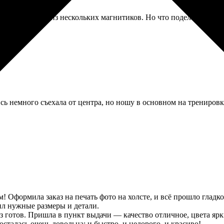
ак сам заказ из нескольких магнитиков. Но что поделать, в гор
сь немного съехала от центра, но ношу в основном на тренировка
 Оформила заказ на печать фото на холсте, и всё прошло гладко.
ил нужные размеры и детали.
з готов. Пришла в пункт выдачи — качество отличное, цвета ярки
сталась очень довольна: и быстро, и недорого, и красиво!