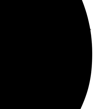
ство на высоте. Картинка яркая, цвета отличные. Очень
нные сроки, без задержек. Качество на высоте, детали