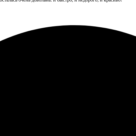
и качественно. Заказала печать на холсте 20х20 — результат мен
м, кто ищет идеальные фотосувениры!
ть на холсте 20х20. Процесс оформления прост и интуитивно по
пийск. Качество работы поразило: цвета яркие, детали четкие. Хо
зывать и другие сувениры.