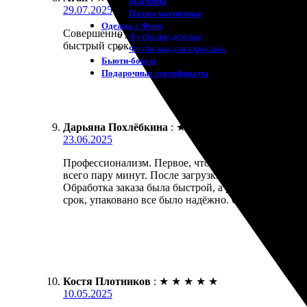
Магниты
29.07.2025
Пазлы магнитные
Одежда с Фото
Совершенно доволен работой этой компании. Заказ
Футболки детские
быстрый срок выполнения. Рекомендую всем, кто 
Футболки для взрослых
Бьюти-боксы
Подарочные сертификаты
Дарьяна Похлёбкина
:
★
★
★
★
★
23.06.2025
Профессионализм. Первое, что бросается в глаза — 
всего пару минут. После загрузки фото система авт
Обработка заказа была быстрой, а результатом я ос
срок, упаковано все было надёжно. Определенно р
Костя Плотников
:
★
★
★
★
★
10.05.2025