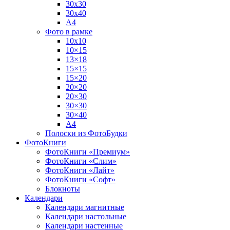
30х30
30х40
А4
Фото в рамке
10х10
10×15
13×18
15×15
15×20
20×20
20×30
30×30
30×40
A4
Полоски из ФотоБудки
ФотоКниги
ФотоКниги «Премиум»
ФотоКниги «Слим»
ФотоКниги «Лайт»
ФотоКниги «Софт»
Блокноты
Календари
Календари магнитные
Календари настольные
Календари настенные