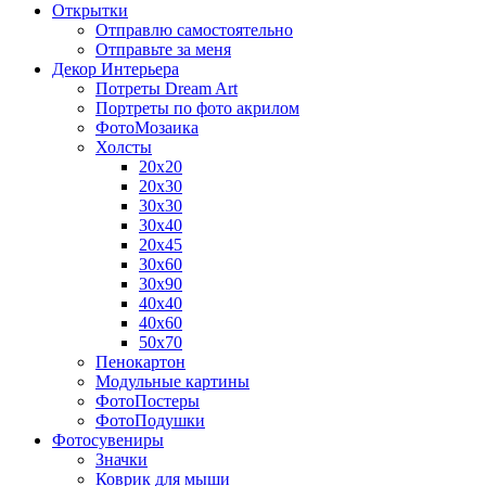
Открытки
Отправлю самостоятельно
Отправьте за меня
Декор Интерьера
Потреты Dream Art
Портреты по фото акрилом
ФотоМозаика
Холсты
20х20
20х30
30х30
30х40
20х45
30х60
30х90
40х40
40х60
50х70
Пенокартон
Модульные картины
ФотоПостеры
ФотоПодушки
Фотоcувениры
Значки
Коврик для мыши