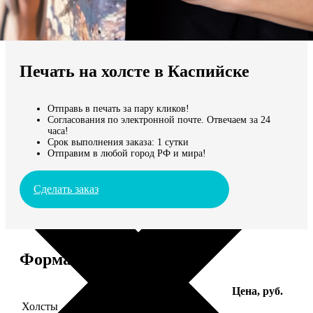
Не нашли Ваш город?
Мы доставляем по всему миру
Печать на холсте в Каспийске
Продолжить без города
Отправь в печать за пару кликов!
Согласования по электронной почте. Отвечаем за 24
часа!
Срок выполнения заказа: 1 сутки
Отправим в любой город РФ и мира!
Сделать заказ
Форматы и цены
Услуга
Цена, руб.
Холсты