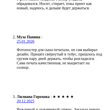
обрадовался. Носит, стирает, пока принт как
новый, надеюсь, и дальше будет держаться.
Муза Панина
:
25.01.2026
Фотопостер для сына печатали, он сам выбирал
дизайн. Пришёл свёрнутый в тубус, пришлось под
грузом пару дней держать, чтобы разгладился.
Сама печать качественная, не выцветает на
солнце.
Лилиана Горохова
:
★
★
★
★
★
20.12.2025
Вежливый и отзывчивый сервис. Заказала печать