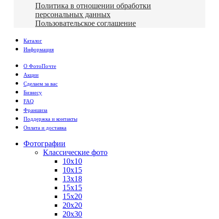
Политика в отношении обработки
персональных данных
Пользовательское соглашение
Каталог
Информация
О ФотоПочте
Акции
Сделаем за вас
Бизнесу
FAQ
Франшиза
Поддержка и контакты
Оплата и доставка
Фотографии
Классические фото
10х10
10х15
13х18
15х15
15х20
20х20
20х30