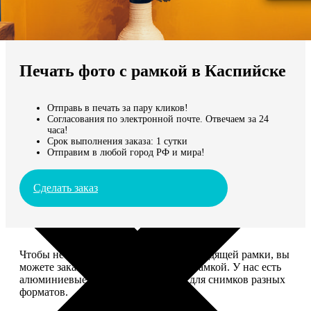
Не нашли Ваш город?
Мы доставляем по всему миру
Печать фото с рамкой в Каспийске
Продолжить без города
Отправь в печать за пару кликов!
Согласования по электронной почте. Отвечаем за 24
часа!
Срок выполнения заказа: 1 сутки
Отправим в любой город РФ и мира!
Сделать заказ
Чтобы не тратить время на поиск подходящей рамки, вы
можете заказать печать фото сразу с рамкой. У нас есть
алюминиевые и деревянные рамки для снимков разных
форматов.