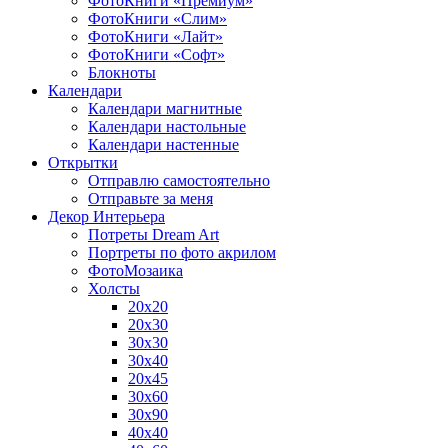
ФотоКниги «Премиум»
ФотоКниги «Слим»
ФотоКниги «Лайт»
ФотоКниги «Софт»
Блокноты
Календари
Календари магнитные
Календари настольные
Календари настенные
Открытки
Отправлю самостоятельно
Отправьте за меня
Декор Интерьера
Потреты Dream Art
Портреты по фото акрилом
ФотоМозаика
Холсты
20х20
20х30
30х30
30х40
20х45
30х60
30х90
40х40