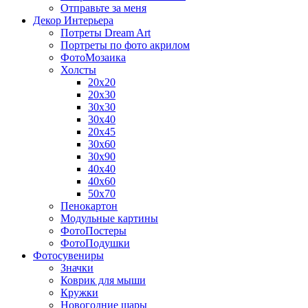
Отправьте за меня
Декор Интерьера
Потреты Dream Art
Портреты по фото акрилом
ФотоМозаика
Холсты
20х20
20х30
30х30
30х40
20х45
30х60
30х90
40х40
40х60
50х70
Пенокартон
Модульные картины
ФотоПостеры
ФотоПодушки
Фотоcувениры
Значки
Коврик для мыши
Кружки
Новогодние шары