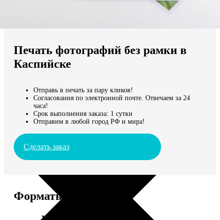
Не нашли Ваш город?
Мы доставляем по всему миру
Печать фотографий без рамки в
Продолжить без города
Каспийске
Отправь в печать за пару кликов!
Согласования по электронной почте. Отвечаем за 24
часа!
Срок выполнения заказа: 1 сутки
Отправим в любой город РФ и мира!
Сделать заказ
Форматы и цены
Услуга
Цена, руб.