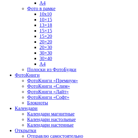
А4
Фото в рамке
10х10
10×15
13×18
15×15
15×20
20×20
20×30
30×30
30×40
A4
Полоски из ФотоБудки
ФотоКниги
ФотоКниги «Премиум»
ФотоКниги «Слим»
ФотоКниги «Лайт»
ФотоКниги «Софт»
Блокноты
Календари
Календари магнитные
Календари настольные
Календари настенные
Открытки
Отправлю самостоятельно