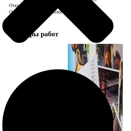
Открытка А5 "отправим за Вас"
150
Открытка А5 6 шт и более
от 890
Примеры работ