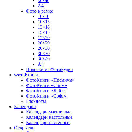
30х40
А4
Фото в рамке
10х10
10×15
13×18
15×15
15×20
20×20
20×30
30×30
30×40
A4
Полоски из ФотоБудки
ФотоКниги
ФотоКниги «Премиум»
ФотоКниги «Слим»
ФотоКниги «Лайт»
ФотоКниги «Софт»
Блокноты
Календари
Календари магнитные
Календари настольные
Календари настенные
Открытки