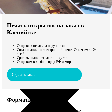
Не нашли Ваш город?
Мы доставляем по всему миру
Печать открыток на заказ в
Продолжить без города
Каспийске
Отправь в печать за пару кликов!
Согласования по электронной почте. Отвечаем за 24
часа!
Срок выполнения заказа: 1 сутки
Отправим в любой город РФ и мира!
Сделать заказ
Форматы и цены
Услуга
Цена, руб.