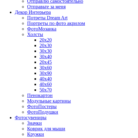
Отправлю самостоятельно
Отправьте за меня
Декор Интерьера
Потреты Dream Art
Портреты по фото акрилом
ФотоМозаика
Холсты
20х20
20х30
30х30
30х40
20х45
30х60
30х90
40х40
40х60
50х70
Пенокартон
Модульные картины
ФотоПостеры
ФотоПодушки
Фотоcувениры
Значки
Коврик для мыши
Кружки