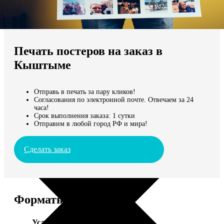
Не нашли Ваш город?
Мы доставляем по всему миру
Печать постеров на заказ в
Продолжить без города
Кыштыме
Отправь в печать за пару кликов!
Согласования по электронной почте. Отвечаем за 24
часа!
Срок выполнения заказа: 1 сутки
Отправим в любой город РФ и мира!
Сделать заказ
Форматы и цены
Услуга
Цена, руб.