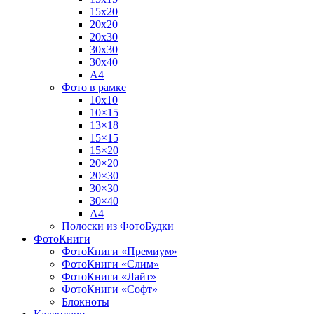
15х20
20х20
20х30
30х30
30х40
А4
Фото в рамке
10х10
10×15
13×18
15×15
15×20
20×20
20×30
30×30
30×40
A4
Полоски из ФотоБудки
ФотоКниги
ФотоКниги «Премиум»
ФотоКниги «Слим»
ФотоКниги «Лайт»
ФотоКниги «Софт»
Блокноты