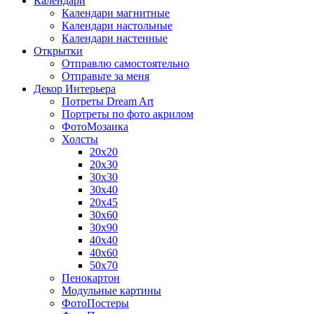
Календари
Календари магнитные
Календари настольные
Календари настенные
Открытки
Отправлю самостоятельно
Отправьте за меня
Декор Интерьера
Потреты Dream Art
Портреты по фото акрилом
ФотоМозаика
Холсты
20х20
20х30
30х30
30х40
20х45
30х60
30х90
40х40
40х60
50х70
Пенокартон
Модульные картины
ФотоПостеры