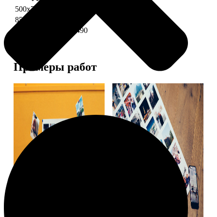
500х700 глянец
2490
850х600 глянец
3490
1200х850 глянец
5490
Примеры работ