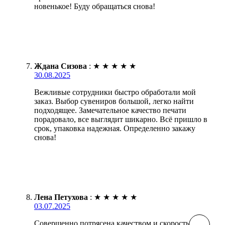
новенькое! Буду обращаться снова!
Ждана Сизова
:
★
★
★
★
★
30.08.2025
Вежливые сотрудники быстро обработали мой
заказ. Выбор сувениров большой, легко найти
подходящее. Замечательное качество печати
порадовало, все выглядит шикарно. Всё пришло в
срок, упаковка надежная. Определенно закажу
снова!
Лена Петухова
:
★
★
★
★
★
03.07.2025
Совершенно потрясена качеством и скоростью!