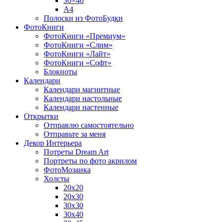
30×40
A4
Полоски из ФотоБудки
ФотоКниги
ФотоКниги «Премиум»
ФотоКниги «Слим»
ФотоКниги «Лайт»
ФотоКниги «Софт»
Блокноты
Календари
Календари магнитные
Календари настольные
Календари настенные
Открытки
Отправлю самостоятельно
Отправьте за меня
Декор Интерьера
Потреты Dream Art
Портреты по фото акрилом
ФотоМозаика
Холсты
20х20
20х30
30х30
30х40