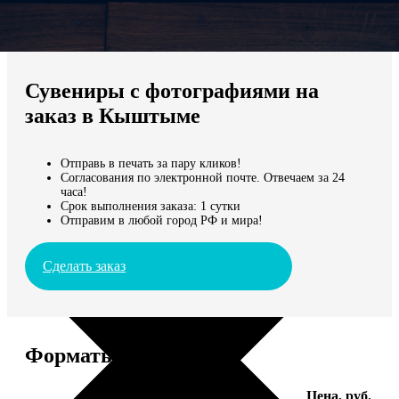
Не нашли Ваш город?
Мы доставляем по всему миру
Сувениры с фотографиями на
Продолжить без города
заказ в Кыштыме
Отправь в печать за пару кликов!
Согласования по электронной почте. Отвечаем за 24
часа!
Срок выполнения заказа: 1 сутки
Отправим в любой город РФ и мира!
Сделать заказ
Форматы и цены
Услуга
Цена, руб.