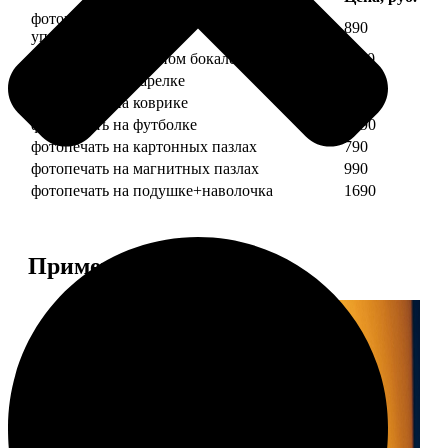
фотопечать на кружке + подарочная
890
упаковка
фотопечать на пивном бокале
1190
фотопечать на тарелке
1190
фотопечать на коврике
690
фотопечать на футболке
1490
фотопечать на картонных пазлах
790
фотопечать на магнитных пазлах
990
фотопечать на подушке+наволочка
1690
Примеры работ