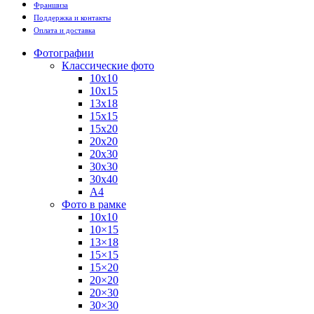
Франшиза
Поддержка и контакты
Оплата и доставка
Фотографии
Классические фото
10х10
10х15
13х18
15х15
15х20
20х20
20х30
30х30
30х40
А4
Фото в рамке
10х10
10×15
13×18
15×15
15×20
20×20
20×30
30×30