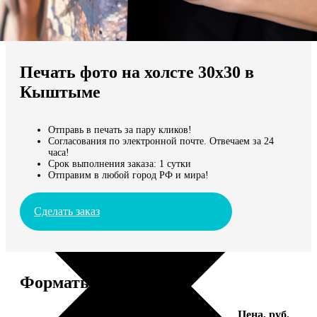
Не нашли Ваш город?
Мы доставляем по всему миру
Печать фото на холсте 30х30 в
Продолжить без города
Кыштыме
Отправь в печать за пару кликов!
Согласования по электронной почте. Отвечаем за 24
часа!
Срок выполнения заказа: 1 сутки
Отправим в любой город РФ и мира!
Сделать заказ
Форматы и цены
Услуга
Цена, руб.