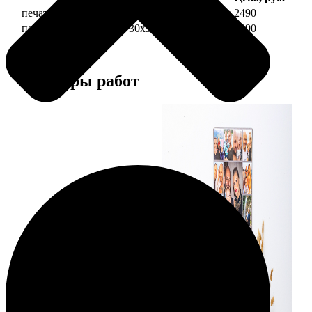
печать фото на холсте 30х30 на подрамнике
2490
печать фото на холсте 30х30 в раме
4990
Примеры работ