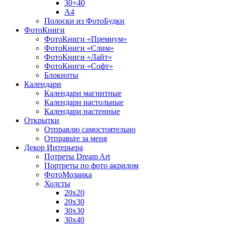
30×40
A4
Полоски из ФотоБудки
ФотоКниги
ФотоКниги «Премиум»
ФотоКниги «Слим»
ФотоКниги «Лайт»
ФотоКниги «Софт»
Блокноты
Календари
Календари магнитные
Календари настольные
Календари настенные
Открытки
Отправлю самостоятельно
Отправьте за меня
Декор Интерьера
Потреты Dream Art
Портреты по фото акрилом
ФотоМозаика
Холсты
20х20
20х30
30х30
30х40