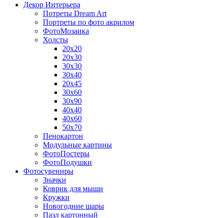
Декор Интерьера
Потреты Dream Art
Портреты по фото акрилом
ФотоМозаика
Холсты
20х20
20х30
30х30
30х40
20х45
30х60
30х90
40х40
40х60
50х70
Пенокартон
Модульные картины
ФотоПостеры
ФотоПодушки
Фотоcувениры
Значки
Коврик для мыши
Кружки
Новогодние шары
Пазл картонный