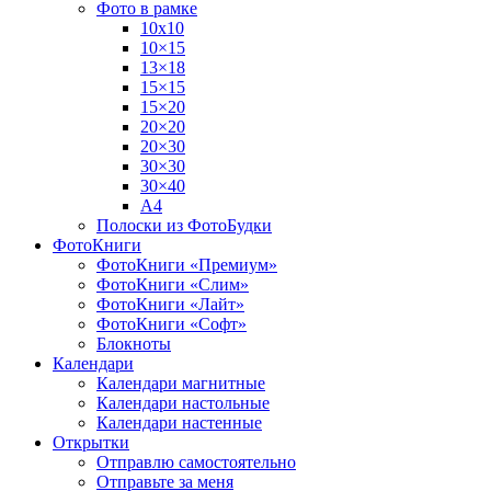
Фото в рамке
10х10
10×15
13×18
15×15
15×20
20×20
20×30
30×30
30×40
A4
Полоски из ФотоБудки
ФотоКниги
ФотоКниги «Премиум»
ФотоКниги «Слим»
ФотоКниги «Лайт»
ФотоКниги «Софт»
Блокноты
Календари
Календари магнитные
Календари настольные
Календари настенные
Открытки
Отправлю самостоятельно
Отправьте за меня