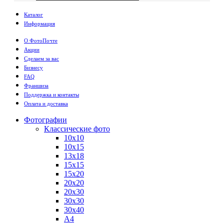
Каталог
Информация
О ФотоПочте
Акции
Сделаем за вас
Бизнесу
FAQ
Франшиза
Поддержка и контакты
Оплата и доставка
Фотографии
Классические фото
10х10
10х15
13х18
15х15
15х20
20х20
20х30
30х30
30х40
А4