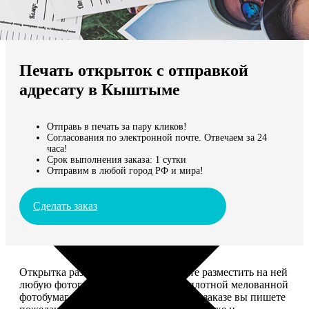
Не нашли Ваш город?
Мы доставляем по всему миру
Печать открыток с отправкой
Продолжить без города
адресату в Кыштыме
Отправь в печать за пару кликов!
Согласования по электронной почте. Отвечаем за 24
часа!
Срок выполнения заказа: 1 сутки
Отправим в любой город РФ и мира!
Сделать заказ
Открытка размером 10*15, вы можете разместить на ней
любую фотографию. Печатается на плотной мелованной
фотобумаге плотностью 300 г/м2. При заказе вы пишете