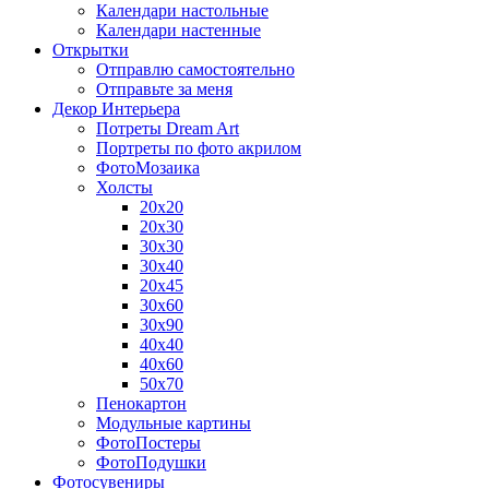
Календари настольные
Календари настенные
Открытки
Отправлю самостоятельно
Отправьте за меня
Декор Интерьера
Потреты Dream Art
Портреты по фото акрилом
ФотоМозаика
Холсты
20х20
20х30
30х30
30х40
20х45
30х60
30х90
40х40
40х60
50х70
Пенокартон
Модульные картины
ФотоПостеры
ФотоПодушки
Фотоcувениры