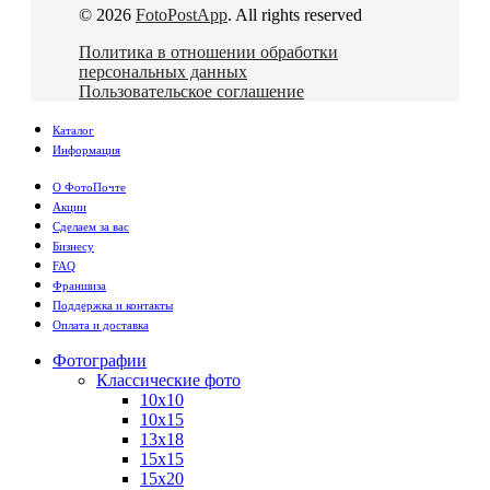
© 2026
FotoPostApp
. All rights reserved
Политика в отношении обработки
персональных данных
Пользовательское соглашение
Каталог
Информация
О ФотоПочте
Акции
Сделаем за вас
Бизнесу
FAQ
Франшиза
Поддержка и контакты
Оплата и доставка
Фотографии
Классические фото
10х10
10х15
13х18
15х15
15х20