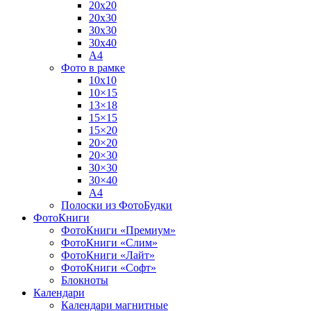
20х20
20х30
30х30
30х40
А4
Фото в рамке
10х10
10×15
13×18
15×15
15×20
20×20
20×30
30×30
30×40
A4
Полоски из ФотоБудки
ФотоКниги
ФотоКниги «Премиум»
ФотоКниги «Слим»
ФотоКниги «Лайт»
ФотоКниги «Софт»
Блокноты
Календари
Календари магнитные