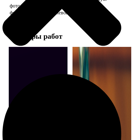
фото 30х40 в деревянной рамке
1490
фото 30х40 в алюминиевой рамке
2990
Примеры работ