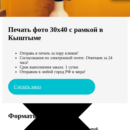
Не нашли Ваш город?
Мы доставляем по всему миру
Печать фото 30х40 с рамкой в
Продолжить без города
Кыштыме
Отправь в печать за пару кликов!
Согласования по электронной почте. Отвечаем за 24
часа!
Срок выполнения заказа: 1 сутки
Отправим в любой город РФ и мира!
Сделать заказ
Форматы и цены
Услуга
Цена, руб.