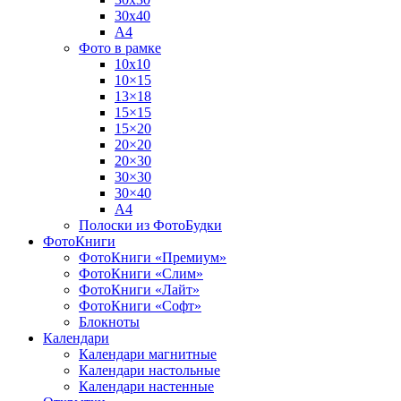
30х40
А4
Фото в рамке
10х10
10×15
13×18
15×15
15×20
20×20
20×30
30×30
30×40
A4
Полоски из ФотоБудки
ФотоКниги
ФотоКниги «Премиум»
ФотоКниги «Слим»
ФотоКниги «Лайт»
ФотоКниги «Софт»
Блокноты
Календари
Календари магнитные
Календари настольные
Календари настенные