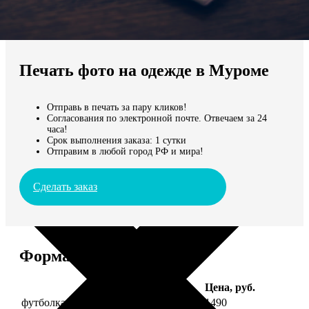
Не нашли Ваш город?
Мы доставляем по всему миру
Печать фото на одежде в Муроме
Продолжить без города
Отправь в печать за пару кликов!
Согласования по электронной почте. Отвечаем за 24
часа!
Срок выполнения заказа: 1 сутки
Отправим в любой город РФ и мира!
Сделать заказ
Форматы и цены
Услуга
Цена, руб.
футболка детская с фото рост 118 см
1490