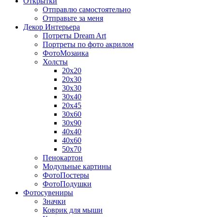
Открытки
Отправлю самостоятельно
Отправьте за меня
Декор Интерьера
Потреты Dream Art
Портреты по фото акрилом
ФотоМозаика
Холсты
20х20
20х30
30х30
30х40
20х45
30х60
30х90
40х40
40х60
50х70
Пенокартон
Модульные картины
ФотоПостеры
ФотоПодушки
Фотоcувениры
Значки
Коврик для мыши