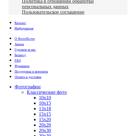
Политика в отношении обработки
персональных данных
Пользовательское соглашение
Каталог
Информация
О ФотоПочте
Акции
Сделаем за вас
Бизнесу
FAQ
Франшиза
Поддержка и контакты
Оплата и доставка
Фотографии
Классические фото
10х10
10х15
13х18
15х15
15х20
20х20
20х30
30х30