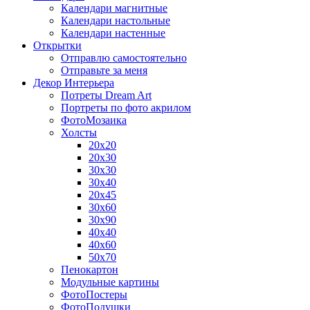
Календари магнитные
Календари настольные
Календари настенные
Открытки
Отправлю самостоятельно
Отправьте за меня
Декор Интерьера
Потреты Dream Art
Портреты по фото акрилом
ФотоМозаика
Холсты
20х20
20х30
30х30
30х40
20х45
30х60
30х90
40х40
40х60
50х70
Пенокартон
Модульные картины
ФотоПостеры
ФотоПодушки