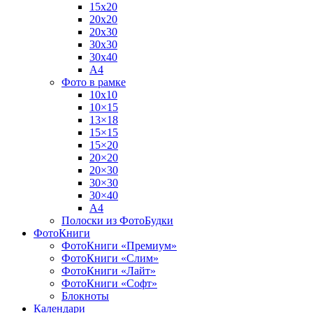
15х20
20х20
20х30
30х30
30х40
А4
Фото в рамке
10х10
10×15
13×18
15×15
15×20
20×20
20×30
30×30
30×40
A4
Полоски из ФотоБудки
ФотоКниги
ФотоКниги «Премиум»
ФотоКниги «Слим»
ФотоКниги «Лайт»
ФотоКниги «Софт»
Блокноты
Календари