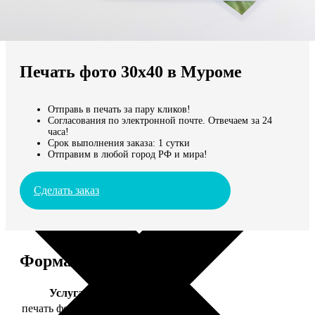
Не нашли Ваш город?
Мы доставляем по всему миру
Печать фото 30х40 в Муроме
Продолжить без города
Отправь в печать за пару кликов!
Согласования по электронной почте. Отвечаем за 24
часа!
Срок выполнения заказа: 1 сутки
Отправим в любой город РФ и мира!
Сделать заказ
Форматы и цены
Услуга
Цена, руб.
печать фото 30х40
199