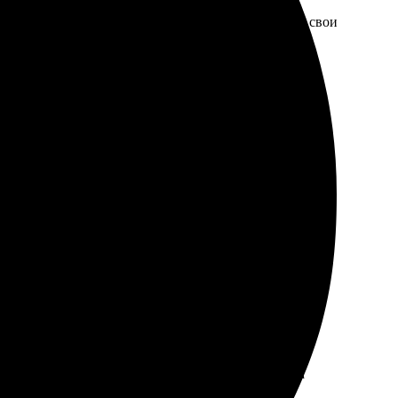
быстро и без заморочек. Через пару дней забрала свои
овреждений. Рекомендую всем, кто хочет сохранить
 — цвета яркие, детали четкие. Заказ пришел в
 выбрать доставку. Приятно удивила цена — весьма