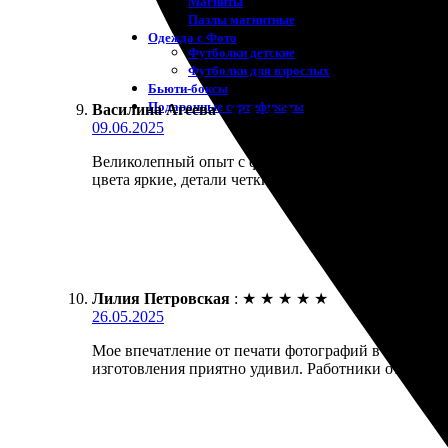
Магниты
Пазлы магнитные
Одежда с Фото
Футболки детские
Футболки для взрослых
Бьюти-боксы
Подарочные сертификаты
Василина Агеева
:
★
★
★
★
★
09.06.2025
Великолепный опыт с фотопечатью! Заказала распеч
цвета яркие, детали четкие. Упаковка надежная, 
Лилия Петровская
:
★
★
★
★
★
26.05.2025
Мое впечатление от печати фотографий в этой комп
изготовления приятно удивил. Работники отзывчивы