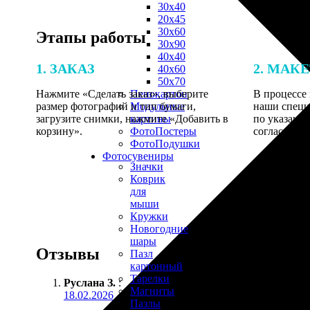
30х40
20х45
30х60
Этапы работы
30х90
40х40
1. ЗАКАЗ
2. МАК
40х60
50х70
Нажмите «Сделать заказ», выберите
В процессе 
Пенокартон
размер фотографий и тип бумаги,
наши специ
Модульные
загрузите снимки, нажмите «Добавить в
по указанно
картины
корзину».
согласовани
ФотоПостеры
ФотоПодушки
Фотоcувениры
Значки
Коврик
для
мыши
Кружки
Новогодние
шары
Отзывы
Пазл
картонный
Тарелки
Руслана З.
:
Магниты
18.02.2026
Пазлы