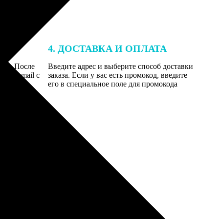
4. ДОСТАВКА И ОПЛАТА
той. После
Введите адрес и выберите способ доставки
 на email с
заказа. Если у вас есть промокод, введите
вим заказ
его в специальное поле для промокода
мером для