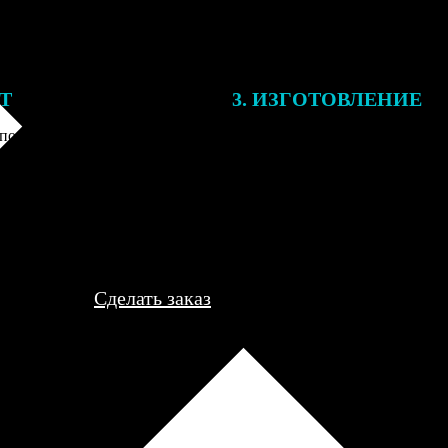
ЕТ
3. ИЗГОТОВЛЕНИЕ
подготовки заказа к печати
Оплатите заказ банковской кар
алисты могут связаться с Вами
оплаты получите подтверждение
му телефону или email для
описанием заказа. Когда отпра
я деталей.
вы получите письмо с трек-но
отслеживания.
Сделать заказ