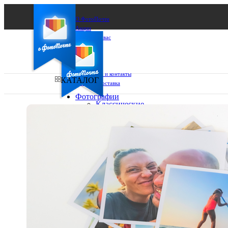
О ФотоПочте
Акции
Сделаем за вас
Бизнесу
FAQ
Франшиза
Поддержка и контакты
КАТАЛОГ
Оплата и доставка
Фотографии
Классические
фото
Ваш город:
10х10
10х15
Ваш регион доставки
13х18
15х15
Выберите из списка:
15х20
20х20
20х30
30х30
30х40
А4
Фото
в