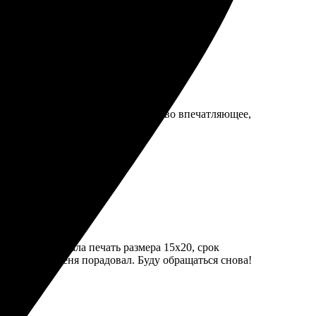
ная, легко загрузила фото. Качество впечатляющее,
ватная. Заказала печать размера 15х20, срок
 результат меня порадовал. Буду обращаться снова!