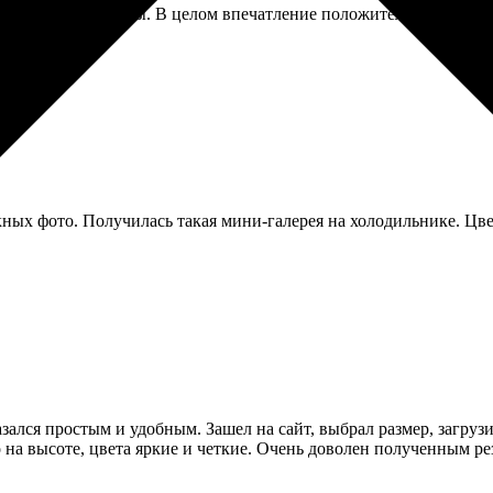
о кружки и магниты. В целом впечатление положительное, но хо
ных фото. Получилась такая мини-галерея на холодильнике. Цвет
азался простым и удобным. Зашел на сайт, выбрал размер, загруз
о на высоте, цвета яркие и четкие. Очень доволен полученным ре