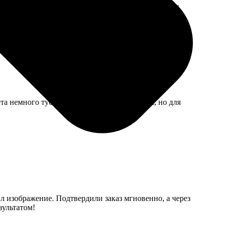
телось бы более детальных консультаций по выбору
а немного тусклее, чем на экране телефона, но для
ил изображение. Подтвердили заказ мгновенно, а через
зультатом!