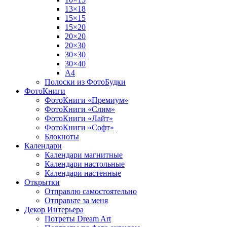
13×18
15×15
15×20
20×20
20×30
30×30
30×40
A4
Полоски из ФотоБудки
ФотоКниги
ФотоКниги «Премиум»
ФотоКниги «Слим»
ФотоКниги «Лайт»
ФотоКниги «Софт»
Блокноты
Календари
Календари магнитные
Календари настольные
Календари настенные
Открытки
Отправлю самостоятельно
Отправьте за меня
Декор Интерьера
Потреты Dream Art