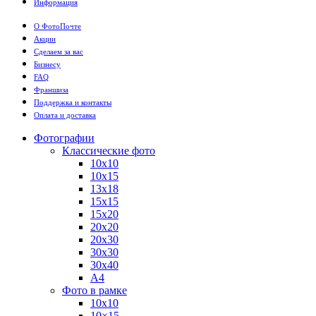
Информация
О ФотоПочте
Акции
Сделаем за вас
Бизнесу
FAQ
Франшиза
Поддержка и контакты
Оплата и доставка
Фотографии
Классические фото
10х10
10х15
13х18
15х15
15х20
20х20
20х30
30х30
30х40
А4
Фото в рамке
10х10
10×15