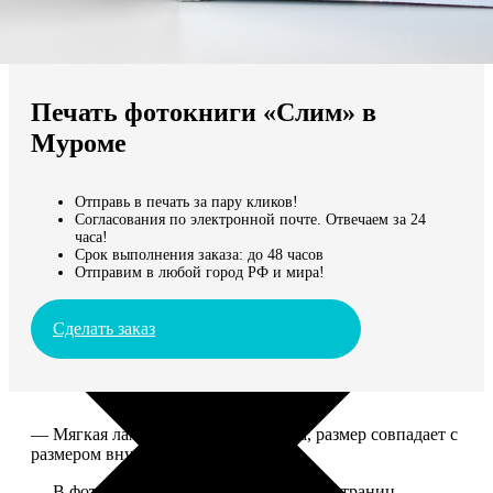
Не нашли Ваш город?
Мы доставляем по всему миру
Печать фотокниги «Слим» в
Продолжить без города
Муроме
Отправь в печать за пару кликов!
Согласования по электронной почте. Отвечаем за 24
часа!
Срок выполнения заказа: до 48 часов
Отправим в любой город РФ и мира!
Сделать заказ
— Мягкая ламинированная обложка, размер совпадает с
размером внутреннего блока.
— В фотокниге может быть от 10 до 50 страниц.