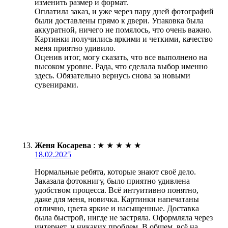
изменить размер и формат.
Оплатила заказ, и уже через пару дней фотографий
были доставлены прямо к двери. Упаковка была
аккуратной, ничего не помялось, что очень важно.
Картинки получились яркими и четкими, качество
меня приятно удивило.
Оценив итог, могу сказать, что все выполнено на
высоком уровне. Рада, что сделала выбор именно
здесь. Обязательно вернусь снова за новыми
сувенирами.
Женя Косарева
:
★
★
★
★
★
18.02.2025
Нормальные ребята, которые знают своё дело.
Заказала фотокнигу, было приятно удивлена
удобством процесса. Всё интуитивно понятно,
даже для меня, новичка. Картинки напечатаны
отлично, цвета яркие и насыщенные. Доставка
была быстрой, нигде не застряла. Оформляла через
интернет, и никаких проблем. В общем, всё на