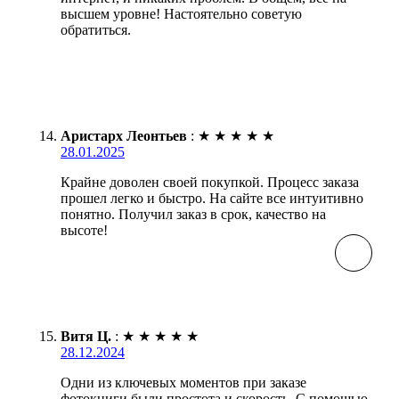
высшем уровне! Настоятельно советую
обратиться.
Аристарх Леонтьев
:
★
★
★
★
★
28.01.2025
Крайне доволен своей покупкой. Процесс заказа
прошел легко и быстро. На сайте все интуитивно
понятно. Получил заказ в срок, качество на
высоте!
Витя Ц.
:
★
★
★
★
★
28.12.2024
Одни из ключевых моментов при заказе
фотокниги были простота и скорость. С помощью