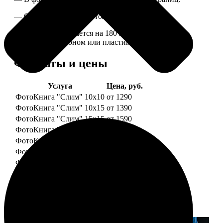
— Страницы плотные, толщина 1 мм.
— Книга раскрывается на 180 градусов, развороты
укреплены картоном или пластиком.
Форматы и цены
Услуга
Цена, руб.
ФотоКнига "Слим" 10x10
от 1290
ФотоКнига "Слим" 10x15
от 1390
ФотоКнига "Слим" 15x15
от 1590
ФотоКнига "Слим" 15x20
от 1890
ФотоКнига "Слим" 20x20
от 1990
ФотоКнига "Слим" 20x30
от 2490
ФотоКнига "Слим" 25x25
от 2990
Примеры работ