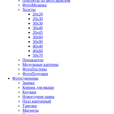
Портреты по фото акрилом
ФотоМозаика
Холсты
20х20
20х30
30х30
30х40
20х45
30х60
30х90
40х40
40х60
50х70
Пенокартон
Модульные картины
ФотоПостеры
ФотоПодушки
Фотоcувениры
Значки
Коврик для мыши
Кружки
Новогодние шары
Пазл картонный
Тарелки
Магниты