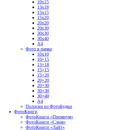
10х15
13х18
15х15
15х20
20х20
20х30
30х30
30х40
А4
Фото в рамке
10х10
10×15
13×18
15×15
15×20
20×20
20×30
30×30
30×40
A4
Полоски из ФотоБудки
ФотоКниги
ФотоКниги «Премиум»
ФотоКниги «Слим»
ФотоКниги «Лайт»