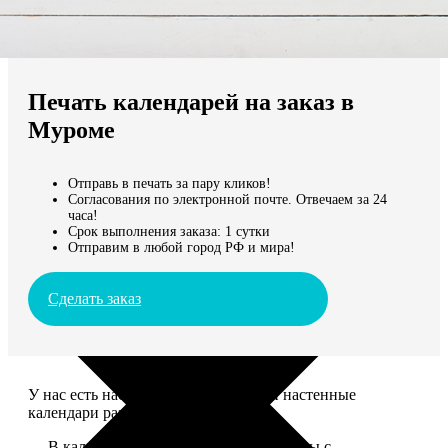
Не нашли Ваш город?
Мы доставляем по всему миру
Печать календарей на заказ в
Продолжить без города
Муроме
Отправь в печать за пару кликов!
Согласования по электронной почте. Отвечаем за 24
часа!
Срок выполнения заказа: 1 сутки
Отправим в любой город РФ и мира!
Сделать заказ
У нас есть настольные, магнитные и настенные
календари разных размеров.
— В календаре 13 листов: обложка+листы с