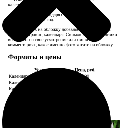
календарной сеткой.
— Обложка для календаря стандартная, дизайн
обновляем каждый год.
— В кружочек на обложку добавляем фотографию с
одной из страниц календаря. Снимок наши сотрудники
выбирают на свое усмотрение или пишите в
комментариях, какое именно фото хотите на обложку.
Форматы и цены
Услуга
Цена, руб.
Календарь настенный
от 1290
Календарь "домик"
890
Календарь магнитный отрывной
от 790
Примеры работ