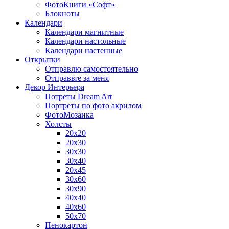
ФотоКниги «Софт»
Блокноты
Календари
Календари магнитные
Календари настольные
Календари настенные
Открытки
Отправлю самостоятельно
Отправьте за меня
Декор Интерьера
Потреты Dream Art
Портреты по фото акрилом
ФотоМозаика
Холсты
20х20
20х30
30х30
30х40
20х45
30х60
30х90
40х40
40х60
50х70
Пенокартон