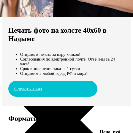
Не нашли Ваш город?
Мы доставляем по всему миру
Печать фото на холсте 40х60 в
Продолжить без города
Надыме
Отправь в печать за пару кликов!
Согласования по электронной почте. Отвечаем за 24
часа!
Срок выполнения заказа: 1 сутки
Отправим в любой город РФ и мира!
Сделать заказ
Форматы и цены
Услуга
Цена, руб.