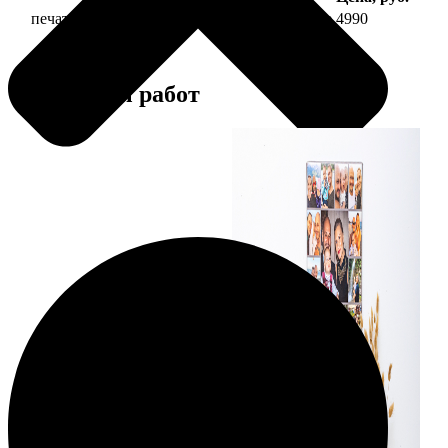
печать фото на холсте 40х60 на подрамнике
4990
Примеры работ