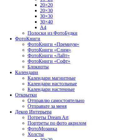
20×20
20×30
30×30
30×40
A4
Полоски из ФотоБудки
ФотоКниги
ФотоКниги «Премиум»
ФотоКниги «Слим»
ФотоКниги «Лайт»
ФотоКниги «Софт»
Блокноты
Календари
Календари магнитные
Календари настольные
Календари настенные
Открытки
Отправлю самостоятельно
Отправьте за меня
Декор Интерьера
Потреты Dream Art
Портреты по фото акрилом
ФотоМозаика
Холсты
20х20