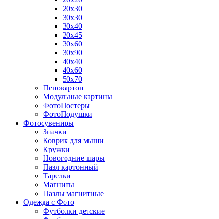
20х30
30х30
30х40
20х45
30х60
30х90
40х40
40х60
50х70
Пенокартон
Модульные картины
ФотоПостеры
ФотоПодушки
Фотоcувениры
Значки
Коврик для мыши
Кружки
Новогодние шары
Пазл картонный
Тарелки
Магниты
Пазлы магнитные
Одежда с Фото
Футболки детские