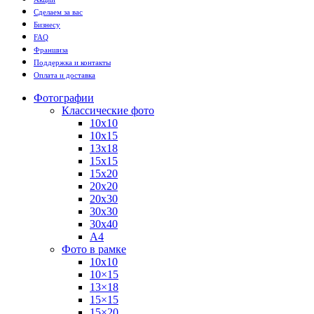
Сделаем за вас
Бизнесу
FAQ
Франшиза
Поддержка и контакты
Оплата и доставка
Фотографии
Классические фото
10х10
10х15
13х18
15х15
15х20
20х20
20х30
30х30
30х40
А4
Фото в рамке
10х10
10×15
13×18
15×15
15×20