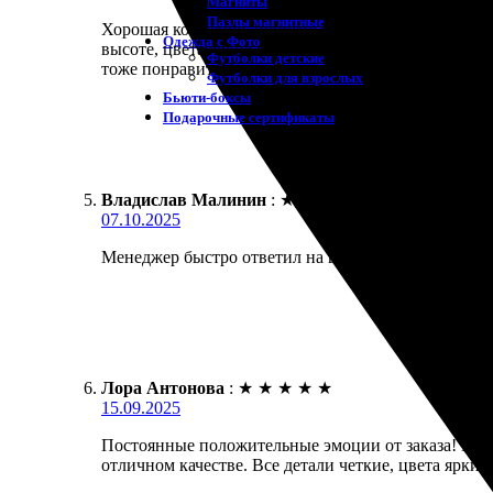
Магниты
Пазлы магнитные
Хорошая компания, приятно удивила. Заказала расп
Одежда с Фото
высоте, цвета яркие и насыщенные. Доставка пришл
Футболки детские
тоже понравится!
Футболки для взрослых
Бьюти-боксы
Подарочные сертификаты
Владислав Малинин
:
★
★
★
★
★
07.10.2025
Менеджер быстро ответил на вопросы. Процесс зака
Лора Антонова
:
★
★
★
★
★
15.09.2025
Постоянные положительные эмоции от заказа! Проце
отличном качестве. Все детали четкие, цвета яркие