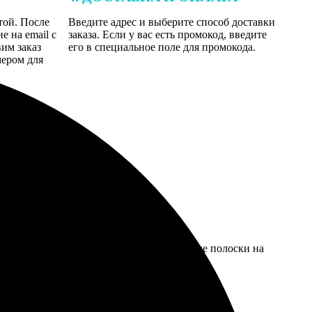
той. После
Введите адрес и выберите способ доставки
 на email с
заказа. Если у вас есть промокод, введите
вим заказ
его в специальное поле для промокода.
мером для
могла бы быть точнее, по краям есть белые полоски на