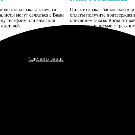
подготовки заказа к печати
Оплатите заказ банковской кар
алисты могут связаться с Вами
оплаты получите подтверждение
му телефону или email для
описанием заказа. Когда отпра
я деталей.
вы получите письмо с трек-но
отслеживания.
Сделать заказ
мини-фото. Пришло быстро, упаковка целая. В мини-фото обрезка 