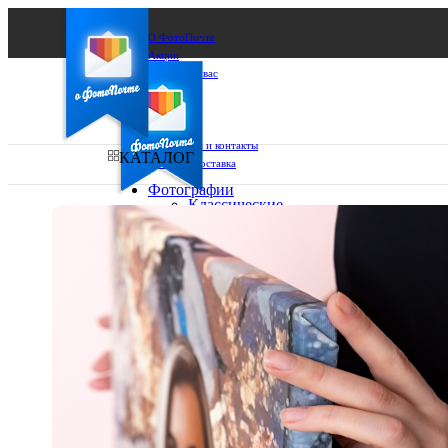
О ФотоПочте
Акции
Сделаем за вас
Бизнесу
FAQ
Франшиза
Поддержка и контакты
КАТАЛОГ
Оплата и доставка
Фотографии
Классические
фото
Ваш город:
10х10
10х15
Ваш регион доставки
13х18
15х15
Выберите из списка:
15х20
20х20
20х30
30х30
30х40
А4
Фото
в