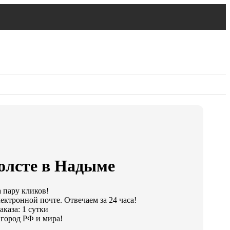
холсте в Надыме
а пару кликов!
ектронной почте. Отвечаем за 24 часа!
каза: 1 сутки
город РФ и мира!