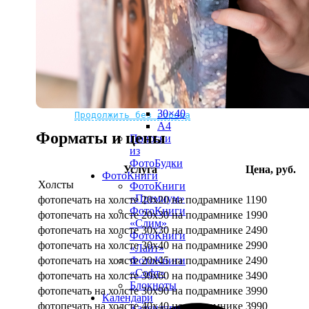
рамке
10х10
10×15
13×18
15×15
15×20
20×20
20×30
Не нашли Ваш город?
Мы доставляем по всему миру
30×30
30×40
Продолжить без города
A4
Форматы и цены
Полоски
из
ФотоБудки
Услуга
Цена, руб.
ФотоКниги
Холсты
ФотоКниги
«Премиум»
фотопечать на холсте 20х20 на подрамнике
1190
ФотоКниги
фотопечать на холсте 20х30 на подрамнике
1990
«Слим»
фотопечать на холсте 30х30 на подрамнике
2490
ФотоКниги
фотопечать на холсте 30х40 на подрамнике
2990
«Лайт»
фотопечать на холсте 20х45 на подрамнике
2490
ФотоКниги
«Софт»
фотопечать на холсте 30х60 на подрамнике
3490
Блокноты
фотопечать на холсте 30х90 на подрамнике
3990
Календари
фотопечать на холсте 40х40 на подрамнике
3990
Календари