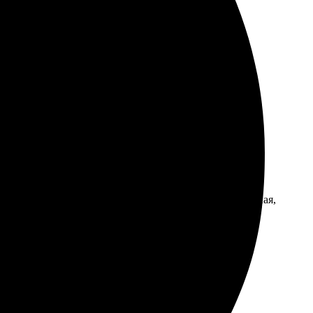
сть под пресс на сутки, чтобы выпрямился. Теперь
лсте, результат превзошел ожидания. Упаковка надежная,