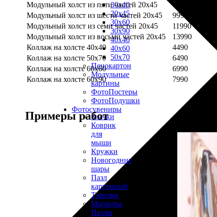
Модульный холст из пяти частей 20х45
7990
30х40
20х45
Модульный холст из шести частей 20х45
9990
30х60
Модульный холст из семи частей 20х45
11990
30х90
Модульный холст из восьми частей 20х45
13990
40х40
Коллаж на холсте 40х40
4490
40х60
50х70
Коллаж на холсте 50х70
6490
Пенокартон
Коллаж на холсте 60х60
6990
Модульные
Коллаж на холсте 60х90
7990
картины
ФотоПостеры
ФотоПодушки
Фотоcувениры
Примеры работ
Значки
Коврик
для
мыши
Кружки
Новогодние
шары
Пазл
картонный
Тарелки
Магниты
Пазлы