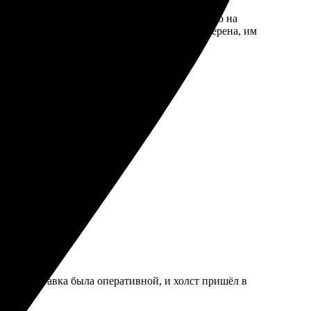
 легко выбрала размер и оформление. Качество на
 радует. Рекомендую друзьям и знакомым, уверена, им
нь понравилось.
аказ. Доставка была оперативной, и холст пришёл в
ны!