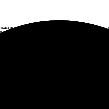
заказа оказался простым и понятным. Легко выбрала нужное фото
ю что-то важное, но здесь все прошло гладко. Доставили в срок
 довольна, планирую заказывать снова.
что все можно сделать онлайн, не выходя из дома. Выбор размер
едача точная. Теперь наш семейный портрет радует глаз и создае