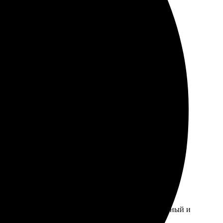
ормить заказ. В процессе ничего не смутило, всё
о отличное. Рекомендую, буду заказывать ещё.
ое, как ожидала. Процесс заказа интуитивно понятный и