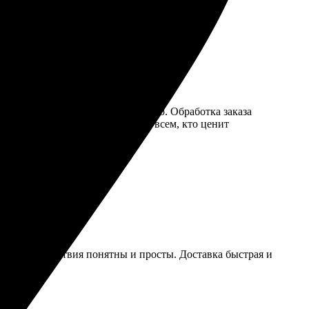
грузила снимок. Всё просто и ясно. Обработка заказа
уду заказывать ещё! Рекомендую всем, кто ценит
аза. Все действия понятны и просты. Доставка быстрая и
ость!