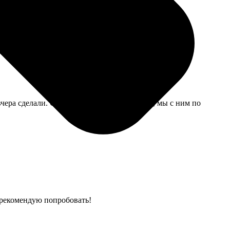
ше будет, не такая тонкая, но для антуража сгодится.
чера сделали. Спасибо мастеру за терпение, мы с ним по
, рекомендую попробовать!