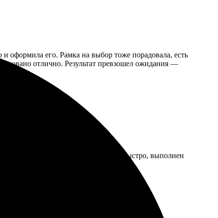
 и оформила его. Рамка на выбор тоже порадовала, есть
, упаковано отлично. Результат превзошел ожидания —
ов и рамок порадовал. Заказ пришёл быстро, выполнен
т уют. Рекомендую!