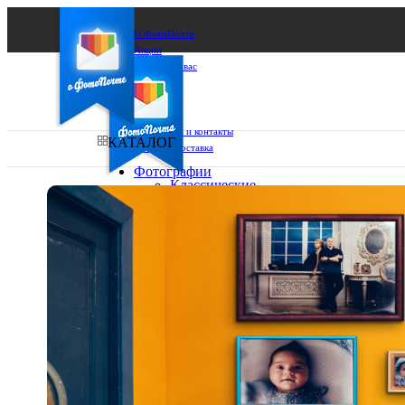
О ФотоПочте
Акции
Сделаем за вас
Бизнесу
FAQ
Франшиза
Поддержка и контакты
КАТАЛОГ
Оплата и доставка
Фотографии
Классические
фото
Ваш город:
10х10
10х15
Ваш регион доставки
13х18
15х15
Выберите из списка:
15х20
20х20
20х30
30х30
30х40
А4
Фото
в