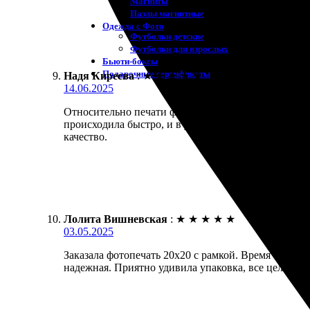
Магниты
Пазлы магнитные
Одежда с Фото
Футболки детские
Футболки для взрослых
Бьюти-боксы
Подарочные сертификаты
Надя Киреева
:
★
★
★
★
★
14.06.2025
Относительно печати фото с рамкой могу сказать, ч
происходила быстро, и в указанный срок получила 
качество.
Лолита Вишневская
:
★
★
★
★
★
03.05.2025
Заказала фотопечать 20х20 с рамкой. Время ожидан
надежная. Приятно удивила упаковка, все целое. Ре