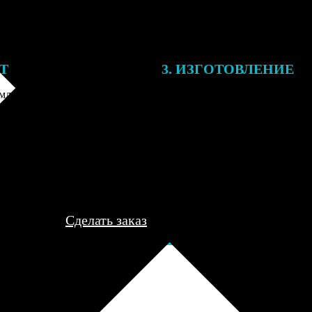
ЕТ
3. ИЗГОТОВЛЕНИЕ
ления заказа с вами свяжется
Все заказы выполняются в теч
лист, для обсуждения деталей
рабочего дня, после чего пере
ле согласования и
курьеру для доставки либо отп
я заказа по телефону и
пункт выдачи для самовывоза.
редоплаты мы приступим к его
..
Сделать заказ