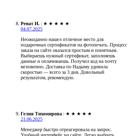
Ренат И.
:
★
★
★
★
★
04.07.2025
Неожиданно нашел отличное место для
подарочных сертификатов на фотопечать. Процесс
заказа на сайте оказался простым и понятным.
Выбираешь нужный сертификат, заполняешь
данные и оплачиваешь. Получил код на почту
мгновенно. Доставка по Надыму удивила
скоростью — всего за 3 дня. Довольный
результатом, рекомендую.
Гелия Тихомирова
:
★
★
★
★
★
21.06.2025
Менеджер быстро отреагировала на запрос.
Удобный интерфейс на сайте. Легко выбрать