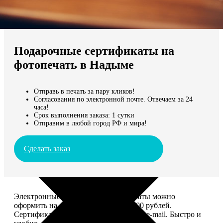
Не нашли Ваш город?
Мы доставляем по всему миру
Подарочные сертификаты на
Продолжить без города
фотопечать в Надыме
Отправь в печать за пару кликов!
Согласования по электронной почте. Отвечаем за 24
часа!
Срок выполнения заказа: 1 сутки
Отправим в любой город РФ и мира!
Сделать заказ
Электронные подарочные сертификаты можно
оформить на сумму от 1 000 до 25 000 рублей.
Сертификат вы сможете отправить по e-mail. Быстро и