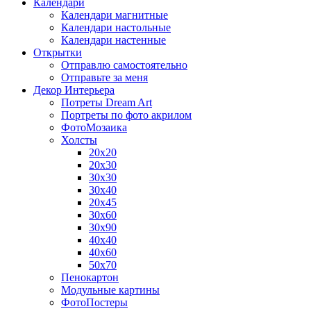
Календари
Календари магнитные
Календари настольные
Календари настенные
Открытки
Отправлю самостоятельно
Отправьте за меня
Декор Интерьера
Потреты Dream Art
Портреты по фото акрилом
ФотоМозаика
Холсты
20х20
20х30
30х30
30х40
20х45
30х60
30х90
40х40
40х60
50х70
Пенокартон
Модульные картины
ФотоПостеры