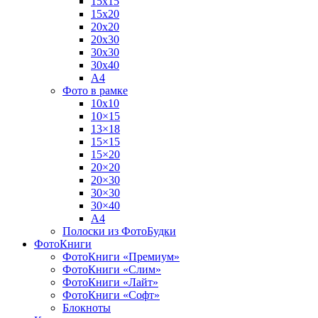
15х15
15х20
20х20
20х30
30х30
30х40
А4
Фото в рамке
10х10
10×15
13×18
15×15
15×20
20×20
20×30
30×30
30×40
A4
Полоски из ФотоБудки
ФотоКниги
ФотоКниги «Премиум»
ФотоКниги «Слим»
ФотоКниги «Лайт»
ФотоКниги «Софт»
Блокноты