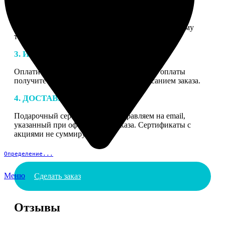
2. МАКЕТ
В процессе подготовки заказа к печати наши
специалисты могут связаться с Вами по указанному
телефону или email для согласования деталей.
3. ИЗГОТОВЛЕНИЕ
Оплатите заказ банковской картой. После оплаты
получите подтверждение на email с описанием заказа.
4. ДОСТАВКА И ОПЛАТА
Подарочный сертификат мы отправляем на email,
указанный при оформлении заказа. Сертификаты с
акциями не суммируются.
Определение...
Меню
Сделать заказ
Отзывы