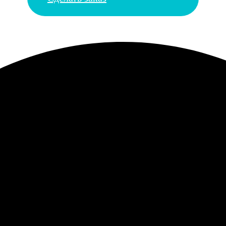
во, но стыка не видно. Пришлось брать специальную трубку для д
ера. Часть пришла в идеальном состоянии, а на одной рамке был 