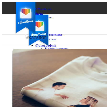
О ФотоПочте
Акции
Сделаем за вас
Бизнесу
FAQ
Франшиза
Поддержка и контакты
КАТАЛОГ
Оплата и доставка
Фотографии
Классические
фото
Ваш город:
10х10
10х15
Ваш регион доставки
13х18
15х15
Выберите из списка:
15х20
20х20
20х30
30х30
30х40
А4
Фото
в