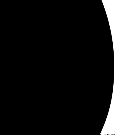
 легко нашла нужную функцию. Служба поддержки
в срок, всё пришло отлично упаковано. Обязательно
. Результат превзошёл ожидания, качества на высоте!
тличное, цвет яркий. С радостью буду заказывать снова.