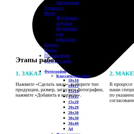
магнитные
Одежда с
Фото
Футболки
детские
Футболки
для
взрослых
Бьюти-
боксы
Подарочные
Этапы работы
сертификаты
Фотографии
1. ЗАКАЗ
2. МАК
Классические фото
10х10
Нажмите «Сделать заказ», выберите тип
В процессе 
10х15
продукции, размер, загрузите фотографии,
наши специ
13х18
нажмите «Добавить в корзину».
по указанно
15х15
согласовани
15х20
20х20
20х30
30х30
30х40
А4