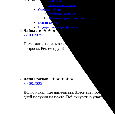
Магниты
Пазлы магнитные
Одежда с Фото
Футболки детские
Футболки для взрослых
Бьюти-боксы
Подарочные сертификаты
Дайна
:
★
★
★
★
★
22.09.2025
Помогали с печатью фото на одежде. Заказ прошел
вопросы. Рекомендую!
Даня Рожков
:
★
★
★
★
★
30.08.2025
Долго искал, где напечатать. Здесь всё просто и б
дней получил на почте. Всё аккуратно упаковано. Ц