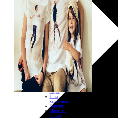
30х40
20х45
30х60
30х90
40х40
40х60
50х70
Пенокартон
Модульные
картины
ФотоПостеры
ФотоПодушки
Фотоcувениры
Значки
Коврик
для
мыши
Кружки
Новогодние
шары
Пазл
картонный
Тарелки
Магниты
Пазлы