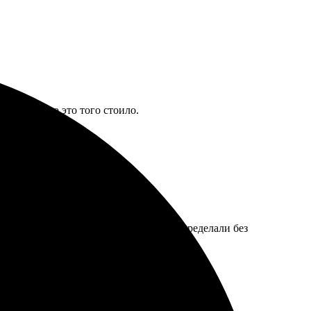
оставки, но это того стоило.
скол лака. Сервис пошёл навстречу, переделали без