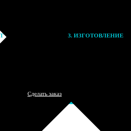
ЕТ
3. ИЗГОТОВЛЕНИЕ
подготовки заказа к печати
Оплатите заказ банковской кар
алисты могут связаться с Вами
оплаты получите подтверждение
му телефону или email для
описанием заказа. Когда отпра
я деталей.
вы получите письмо с трек-но
отслеживания.
Сделать заказ