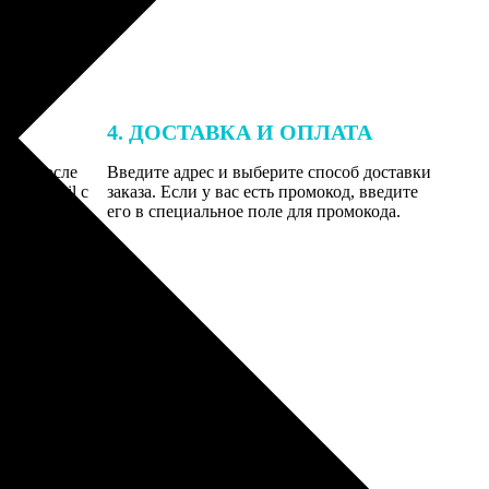
4. ДОСТАВКА И ОПЛАТА
той. После
Введите адрес и выберите способ доставки
 на email с
заказа. Если у вас есть промокод, введите
вим заказ
его в специальное поле для промокода.
мером для