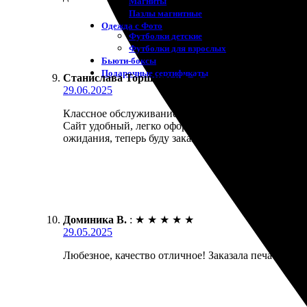
Магниты
Пазлы магнитные
Одежда с Фото
Футболки детские
Футболки для взрослых
Бьюти-боксы
Подарочные сертификаты
Станислава Торшина
:
★
★
★
★
★
29.06.2025
Классное обслуживание, качественная печать и быс
Сайт удобный, легко оформлять заказ. Специальны
ожидания, теперь буду заказывать снова!
Доминика В.
:
★
★
★
★
★
29.05.2025
Любезное, качество отличное! Заказала печать на х