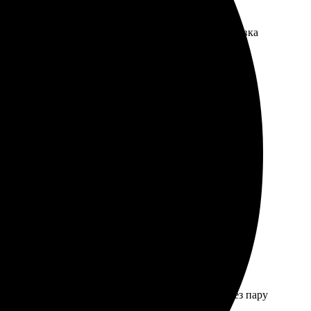
ь яркими и насыщенными, качество шикарное. Доставка
о понятный. Сайт работает без сбоев, фотографии
ндую всем, кто ценит качество!
ятна, нет никаких путаниц. Получила шедевр через пару
нания.