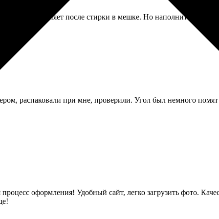
бражение не линяет после стирки в мешке. Но наполнитель сбился
ером, распаковали при мне, проверили. Угол был немного помят 
 процесс оформления! Удобный сайт, легко загрузить фото. Каче
ще!