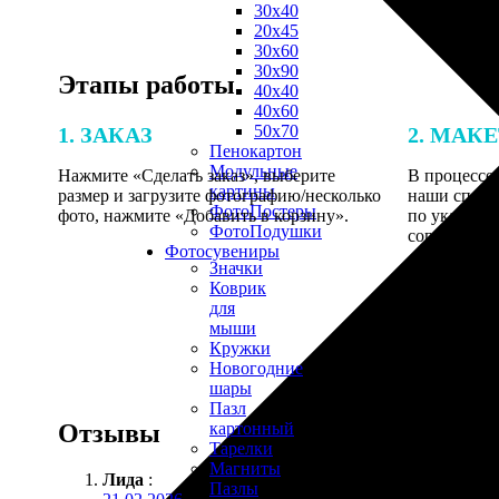
30х40
20х45
30х60
30х90
Этапы работы
40х40
40х60
50х70
1. ЗАКАЗ
2. МАК
Пенокартон
Модульные
Нажмите «Сделать заказ», выберите
В процессе 
картины
размер и загрузите фотографию/несколько
наши специ
ФотоПостеры
фото, нажмите «Добавить в корзину».
по указанно
ФотоПодушки
согласовани
Фотоcувениры
Значки
Коврик
для
мыши
Кружки
Новогодние
шары
Пазл
Отзывы
картонный
Тарелки
Магниты
Лида
:
Пазлы