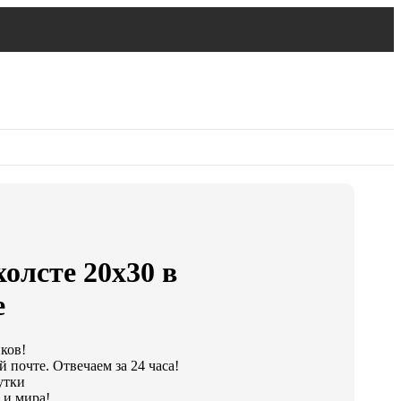
холсте 20х30 в
е
иков!
 почте. Отвечаем за 24 часа!
утки
 и мира!