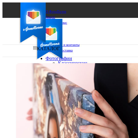
О ФотоПочте
Акции
Сделаем за вас
Бизнесу
FAQ
Франшиза
Поддержка и контакты
КАТАЛОГ
Оплата и доставка
Фотографии
Классические
фото
Ваш город:
10х10
10х15
Ваш регион доставки
13х18
15х15
Выберите из списка:
15х20
20х20
20х30
30х30
30х40
А4
Фото
в