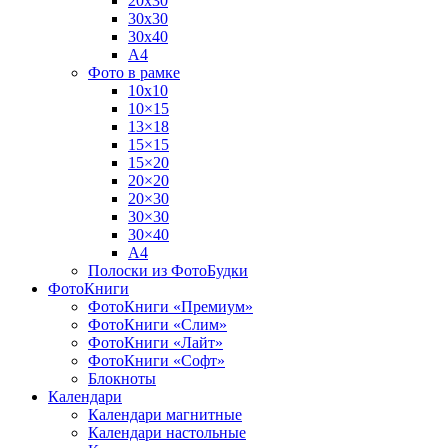
20х30
30х30
30х40
А4
Фото в рамке
10х10
10×15
13×18
15×15
15×20
20×20
20×30
30×30
30×40
A4
Полоски из ФотоБудки
ФотоКниги
ФотоКниги «Премиум»
ФотоКниги «Слим»
ФотоКниги «Лайт»
ФотоКниги «Софт»
Блокноты
Календари
Календари магнитные
Календари настольные