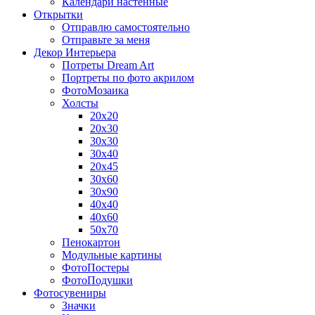
Календари настенные
Открытки
Отправлю самостоятельно
Отправьте за меня
Декор Интерьера
Потреты Dream Art
Портреты по фото акрилом
ФотоМозаика
Холсты
20х20
20х30
30х30
30х40
20х45
30х60
30х90
40х40
40х60
50х70
Пенокартон
Модульные картины
ФотоПостеры
ФотоПодушки
Фотоcувениры
Значки