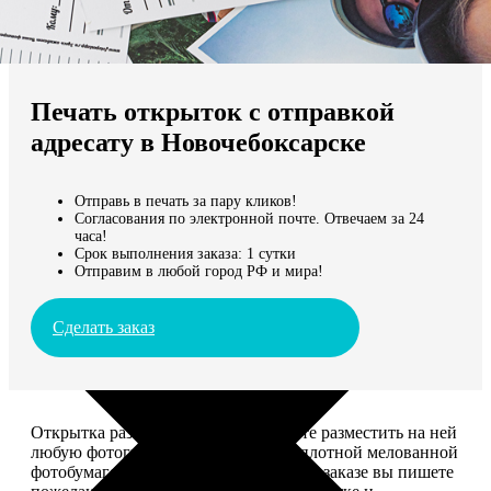
Не нашли Ваш город?
Мы доставляем по всему миру
Печать открыток с отправкой
Продолжить без города
адресату в Новочебоксарске
Отправь в печать за пару кликов!
Согласования по электронной почте. Отвечаем за 24
часа!
Срок выполнения заказа: 1 сутки
Отправим в любой город РФ и мира!
Сделать заказ
Открытка размером 10*15, вы можете разместить на ней
любую фотографию. Печатается на плотной мелованной
фотобумаге плотностью 300 г/м2. При заказе вы пишете