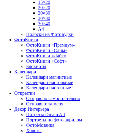
15×20
20×20
20×30
30×30
30×40
A4
Полоски из ФотоБудки
ФотоКниги
ФотоКниги «Премиум»
ФотоКниги «Слим»
ФотоКниги «Лайт»
ФотоКниги «Софт»
Блокноты
Календари
Календари магнитные
Календари настольные
Календари настенные
Открытки
Отправлю самостоятельно
Отправьте за меня
Декор Интерьера
Потреты Dream Art
Портреты по фото акрилом
ФотоМозаика
Холсты