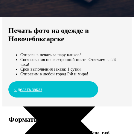
Не нашли Ваш город?
Мы доставляем по всему миру
Печать фото на одежде в
Продолжить без города
Новочебоксарске
Отправь в печать за пару кликов!
Согласования по электронной почте. Отвечаем за 24
часа!
Срок выполнения заказа: 1 сутки
Отправим в любой город РФ и мира!
Сделать заказ
Форматы и цены
Услуга
Цена, руб.