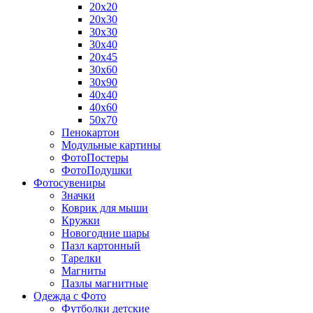
20х20
20х30
30х30
30х40
20х45
30х60
30х90
40х40
40х60
50х70
Пенокартон
Модульные картины
ФотоПостеры
ФотоПодушки
Фотоcувениры
Значки
Коврик для мыши
Кружки
Новогодние шары
Пазл картонный
Тарелки
Магниты
Пазлы магнитные
Одежда с Фото
Футболки детские