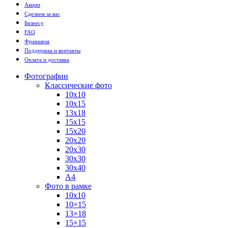
Акции
Сделаем за вас
Бизнесу
FAQ
Франшиза
Поддержка и контакты
Оплата и доставка
Фотографии
Классические фото
10х10
10х15
13х18
15х15
15х20
20х20
20х30
30х30
30х40
А4
Фото в рамке
10х10
10×15
13×18
15×15