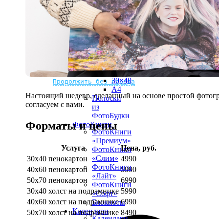
рамке
10х10
10×15
13×18
15×15
15×20
20×20
20×30
Не нашли Ваш город?
Мы доставляем по всему миру
30×30
30×40
Продолжить без города
A4
Настоящий шедевр, сделанный на основе простой фотогр
Полоски
согласуем с вами.
из
ФотоБудки
Форматы и цены
ФотоКниги
ФотоКниги
«Премиум»
Услуга
Цена, руб.
ФотоКниги
«Слим»
30х40 пенокартон
4990
ФотоКниги
40х60 пенокартон
5990
«Лайт»
50х70 пенокартон
6990
ФотоКниги
30х40 холст на подрамнике
5990
«Софт»
40х60 холст на подрамнике
6990
Блокноты
Календари
50х70 холст на подрамнике
8490
Календари