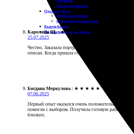
Магниты
Пазлы магнитные
Одежда с Фото
Футболки детские
Футболки для взрослых
Бьюти-боксы
Каролина Щ.
:
★
★
★
★
★
Подарочные сертификаты
25.07.2025
Честно. Заказала портрет на заказ, и качество пр
описан. Когда пришла готовая работа, эмоции были
Богдана Меркулова
:
★
★
★
★
★
07.06.2025
Первый опыт оказался очень положительным. Заказ
помогли с выбором. Получила готовую работу ровн
близких.