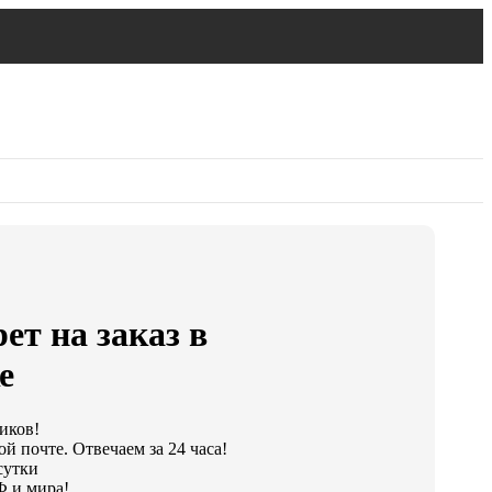
ет на заказ в
е
ликов!
й почте. Отвечаем за 24 часа!
сутки
Ф и мира!