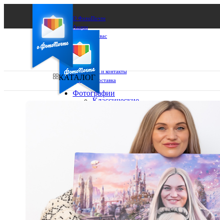
О ФотоПочте
Акции
Сделаем за вас
Бизнесу
FAQ
Франшиза
Поддержка и контакты
КАТАЛОГ
Оплата и доставка
Фотографии
Классические
фото
Ваш город:
10х10
10х15
Ваш регион доставки
13х18
15х15
Выберите из списка:
15х20
20х20
20х30
30х30
30х40
А4
Фото
в