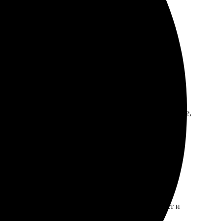
держка помогла с выбором. Получила быстро и без
ечатлил. Итог — качественное портретное изображение,
тат превзошёл ожидания. Процесс оформления прост и
бязательно вернусь снова!