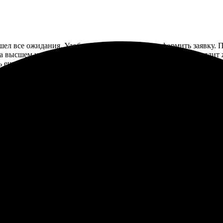
зошел все ожидания. Удобный интерфейс, легко оформить заявку. 
на высшем уровне, детали прорисованы четко. Портрет выглядит
ь еще!
эту компанию. Заявка оформляется просто и быстро. Менеджеры 
ставка на дом. Никаких нареканий, всё сделано отлично.