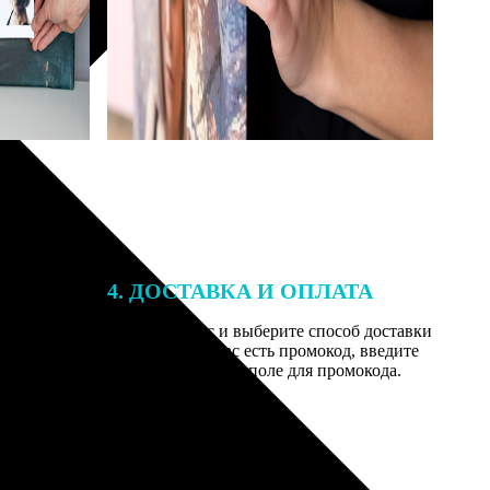
4. ДОСТАВКА И ОПЛАТА
той. После
Введите адрес и выберите способ доставки
 на email с
заказа. Если у вас есть промокод, введите
вим заказ
его в специальное поле для промокода.
мером для