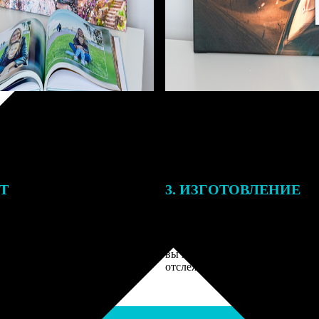
ЕТ
3. ИЗГОТОВЛЕНИЕ
подготовки заказа к печати
Оплатите заказ банковской кар
алисты могут связаться с Вами
оплаты получите подтверждение
му телефону или email для
описанием заказа. Когда отпра
я деталей.
вы получите письмо с трек-но
отслеживания.