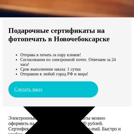
Не нашли Ваш город?
Мы доставляем по всему миру
Подарочные сертификаты на
Продолжить без города
фотопечать в Новочебоксарске
Отправь в печать за пару кликов!
Согласования по электронной почте. Отвечаем за 24
часа!
Срок выполнения заказа: 1 сутки
Отправим в любой город РФ и мира!
Сделать заказ
Электронные подарочные сертификаты можно
оформить на сумму от 1 000 до 25 000 рублей.
Сертификат вы сможете отправить по e-mail. Быстро и