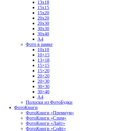
13х18
15х15
15х20
20х20
20х30
30х30
30х40
А4
Фото в рамке
10х10
10×15
13×18
15×15
15×20
20×20
20×30
30×30
30×40
A4
Полоски из ФотоБудки
ФотоКниги
ФотоКниги «Премиум»
ФотоКниги «Слим»
ФотоКниги «Лайт»
ФотоКниги «Софт»