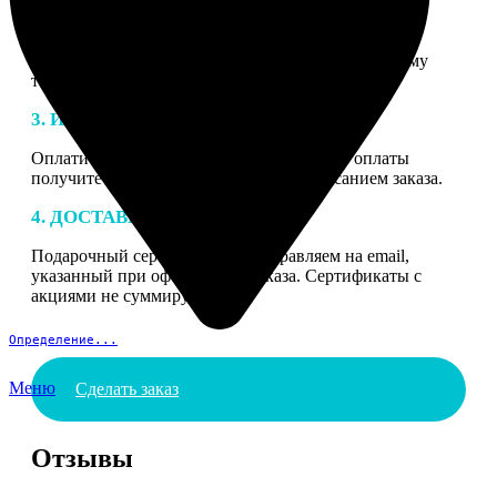
2. МАКЕТ
В процессе подготовки заказа к печати наши
специалисты могут связаться с Вами по указанному
телефону или email для согласования деталей.
3. ИЗГОТОВЛЕНИЕ
Оплатите заказ банковской картой. После оплаты
получите подтверждение на email с описанием заказа.
4. ДОСТАВКА И ОПЛАТА
Подарочный сертификат мы отправляем на email,
указанный при оформлении заказа. Сертификаты с
акциями не суммируются.
Определение...
Меню
Сделать заказ
Отзывы