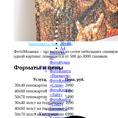
рамке
10х10
10×15
13×18
15×15
15×20
20×20
20×30
Не нашли Ваш город?
Мы доставляем по всему миру
30×30
30×40
Продолжить без города
A4
ФотоМозаика – это картина из сотен небольших снимков.
Полоски
одной картине: помещается от 500 до 3000 снимков.
из
ФотоБудки
Форматы и цены
ФотоКниги
ФотоКниги
«Премиум»
Услуга
Цена, руб.
ФотоКниги
30х40 пенокартон
2990
«Слим»
ФотоКниги
40х60 пенокартон
4490
«Лайт»
50х70 пенокартон
5490
ФотоКниги
30х40 холст на подрамнике
3990
«Софт»
40х60 холст на подрамнике
5490
Блокноты
Календари
50х70 холст на подрамнике
6990
Календари