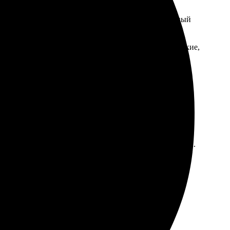
начала загрузила фотографии на сайт, выбрала нужный
ления заказа я получила подтверждение и сроки
м, а качество печати превзошло ожидания. Цвета яркие,
та.
мил заказ. Менеджер быстро перезвонил, все объяснил.
Рекомендую всем, кто хочет сохранить воспоминания!