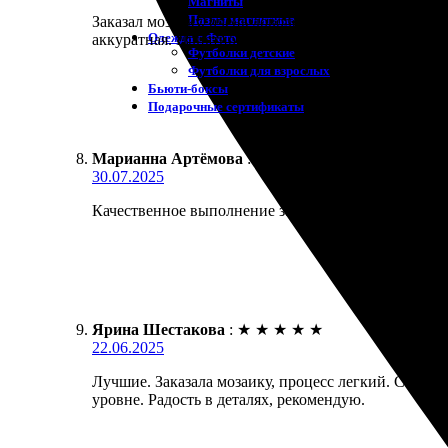
Магниты
Пазлы магнитные
Заказал мозаику, очень доволен результатом. Понра
Одежда с Фото
аккуратная. Приятно смотреть на итог!
Футболки детские
Футболки для взрослых
Бьюти-боксы
Подарочные сертификаты
Марианна Артёмова
:
★
★
★
★
★
30.07.2025
Качественное выполнение заказа. Удобный сайт и п
Ярина Шестакова
:
★
★
★
★
★
22.06.2025
Лучшие. Заказала мозаику, процесс легкий. Сайт и
уровне. Радость в деталях, рекомендую.