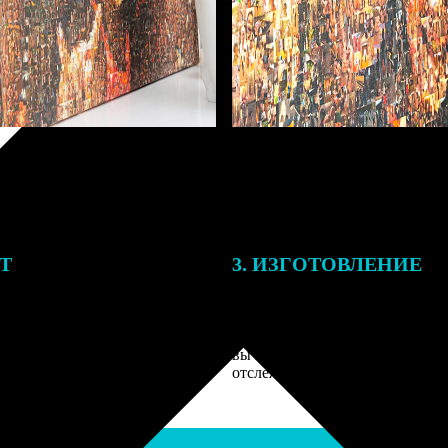
ЕТ
3. ИЗГОТОВЛЕНИЕ
подготовки заказа к печати
Оплатите заказ банковской кар
алисты могут связаться с Вами
оплаты получите подтверждение
му телефону или email для
описанием заказа. Когда отпра
я деталей.
вы получите письмо с трек-но
отслеживания.