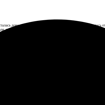
осталась довольна. Понравилась быстрая работа, все получилось 
ым, сотрудники помогли на каждом этапе. Теперь есть прекрасн
Мозаика получилась яркой, детали четкие. Доставка в срок - без