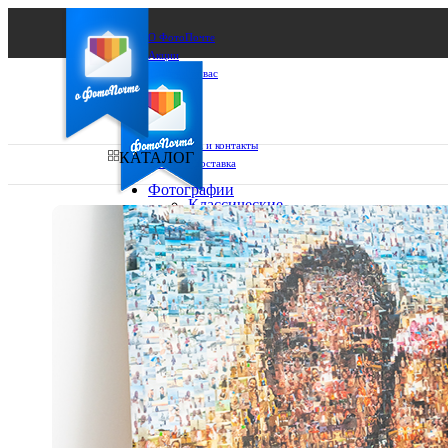
О ФотоПочте
Акции
Сделаем за вас
Бизнесу
FAQ
Франшиза
Поддержка и контакты
КАТАЛОГ
Оплата и доставка
Фотографии
Классические
фото
Ваш город:
10х10
10х15
Ваш регион доставки
13х18
15х15
Выберите из списка:
15х20
20х20
20х30
30х30
30х40
А4
Фото
в