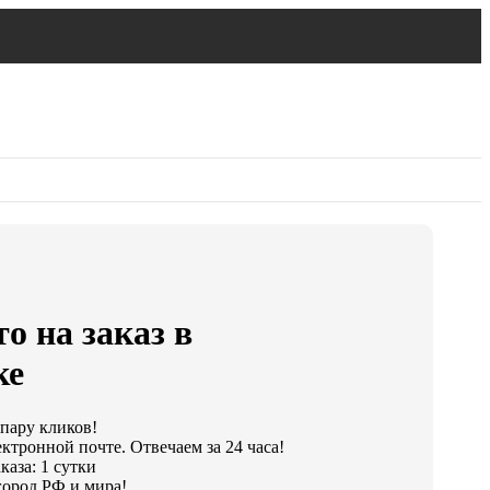
о на заказ в
ке
 пару кликов!
ктронной почте. Отвечаем за 24 часа!
аза: 1 сутки
ород РФ и мира!