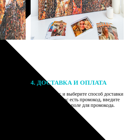
4. ДОСТАВКА И ОПЛАТА
той. После
Введите адрес и выберите способ доставки
 на email с
заказа. Если у вас есть промокод, введите
вим заказ
его в специальное поле для промокода.
мером для