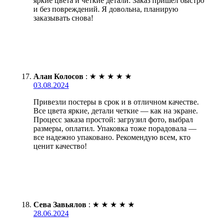
яркие цвета и четкие детали. Заказ пришёл быстро
и без повреждений. Я довольна, планирую
заказывать снова!
Алан Колосов
:
★
★
★
★
★
03.08.2024
Привезли постеры в срок и в отличном качестве.
Все цвета яркие, детали четкие — как на экране.
Процесс заказа простой: загрузил фото, выбрал
размеры, оплатил. Упаковка тоже порадовала —
все надежно упаковано. Рекомендую всем, кто
ценит качество!
Сева Завьялов
:
★
★
★
★
★
28.06.2024