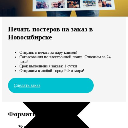
Не нашли Ваш город?
Мы доставляем по всему миру
Печать постеров на заказ в
Продолжить без города
Новосибирске
Отправь в печать за пару кликов!
Согласования по электронной почте. Отвечаем за 24
часа!
Срок выполнения заказа: 1 сутки
Отправим в любой город РФ и мира!
Сделать заказ
Форматы и цены
Услуга
Цена, руб.