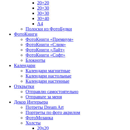
20×20
20×30
30×30
30×40
A4
Полоски из ФотоБудки
ФотоКниги
ФотоКниги «Премиум»
ФотоКниги «Слим»
ФотоКниги «Лайт»
ФотоКниги «Софт»
Блокноты
Календари
Календари магнитные
Календари настольные
Календари настенные
Открытки
Отправлю самостоятельно
Отправьте за меня
Декор Интерьера
Потреты Dream Art
Портреты по фото акрилом
ФотоМозаика
Холсты
20х20