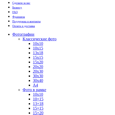
Сделаем за вас
Бизнесу
FAQ
Франшиза
Поддержка и контакты
Оплата и доставка
Фотографии
Классические фото
10х10
10х15
13х18
15х15
15х20
20х20
20х30
30х30
30х40
А4
Фото в рамке
10х10
10×15
13×18
15×15
15×20