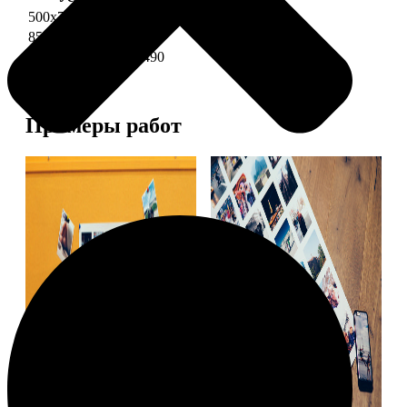
500х700 глянец
2490
850х600 глянец
3490
1200х850 глянец
5490
Примеры работ