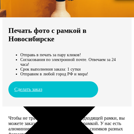
Не нашли Ваш город?
Мы доставляем по всему миру
Печать фото с рамкой в
Продолжить без города
Новосибирске
Отправь в печать за пару кликов!
Согласования по электронной почте. Отвечаем за 24
часа!
Срок выполнения заказа: 1 сутки
Отправим в любой город РФ и мира!
Сделать заказ
Чтобы не тратить время на поиск подходящей рамки, вы
можете заказать печать фото сразу с рамкой. У нас есть
алюминиевые и деревянные рамки для снимков разных