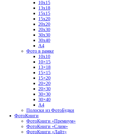
10х15
13х18
15х15
15х20
20х20
20х30
30х30
30х40
А4
Фото в рамке
10х10
10×15
13×18
15×15
15×20
20×20
20×30
30×30
30×40
A4
Полоски из ФотоБудки
ФотоКниги
ФотоКниги «Премиум»
ФотоКниги «Слим»
ФотоКниги «Лайт»