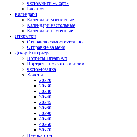
ФотоКниги «Софт»
Блокноты
Календари
Календари магнитные
Календари настольные
Календари настенные
Открытки
Отправлю самостоятельно
Отправьте за меня
Декор Интерьера
Потреты Dream Art
Портреты по фото акрилом
ФотоМозаика
Холсты
20х20
20х30
30х30
30х40
20х45
30х60
30х90
40х40
40х60
50х70
Пенокартон