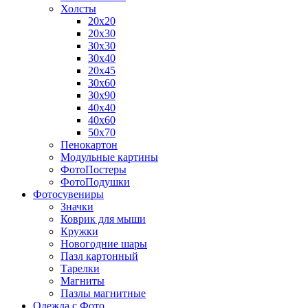
Холсты
20х20
20х30
30х30
30х40
20х45
30х60
30х90
40х40
40х60
50х70
Пенокартон
Модульные картины
ФотоПостеры
ФотоПодушки
Фотоcувениры
Значки
Коврик для мыши
Кружки
Новогодние шары
Пазл картонный
Тарелки
Магниты
Пазлы магнитные
Одежда с Фото