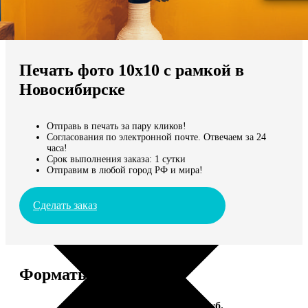
Не нашли Ваш город?
Мы доставляем по всему миру
Печать фото 10х10 с рамкой в
Продолжить без города
Новосибирске
Отправь в печать за пару кликов!
Согласования по электронной почте. Отвечаем за 24
часа!
Срок выполнения заказа: 1 сутки
Отправим в любой город РФ и мира!
Сделать заказ
Форматы и цены
Услуга
Цена, руб.