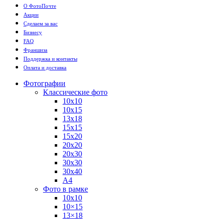
О ФотоПочте
Акции
Сделаем за вас
Бизнесу
FAQ
Франшиза
Поддержка и контакты
Оплата и доставка
Фотографии
Классические фото
10х10
10х15
13х18
15х15
15х20
20х20
20х30
30х30
30х40
А4
Фото в рамке
10х10
10×15
13×18