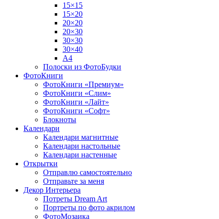
15×15
15×20
20×20
20×30
30×30
30×40
A4
Полоски из ФотоБудки
ФотоКниги
ФотоКниги «Премиум»
ФотоКниги «Слим»
ФотоКниги «Лайт»
ФотоКниги «Софт»
Блокноты
Календари
Календари магнитные
Календари настольные
Календари настенные
Открытки
Отправлю самостоятельно
Отправьте за меня
Декор Интерьера
Потреты Dream Art
Портреты по фото акрилом
ФотоМозаика