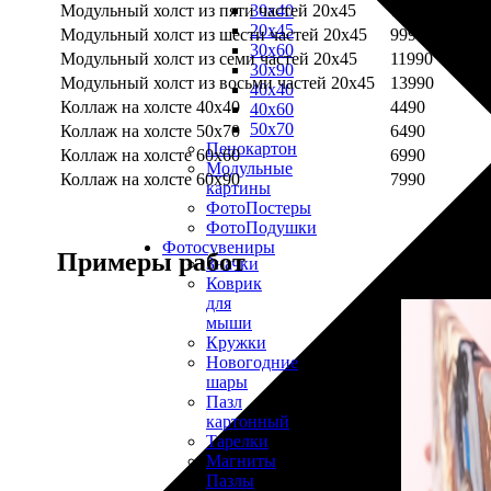
Модульный холст из пяти частей 20х45
7990
30х40
20х45
Модульный холст из шести частей 20х45
9990
30х60
Модульный холст из семи частей 20х45
11990
30х90
Модульный холст из восьми частей 20х45
13990
40х40
Коллаж на холсте 40х40
4490
40х60
50х70
Коллаж на холсте 50х70
6490
Пенокартон
Коллаж на холсте 60х60
6990
Модульные
Коллаж на холсте 60х90
7990
картины
ФотоПостеры
ФотоПодушки
Фотоcувениры
Примеры работ
Значки
Коврик
для
мыши
Кружки
Новогодние
шары
Пазл
картонный
Тарелки
Магниты
Пазлы