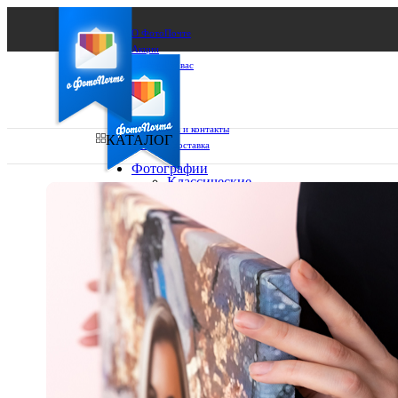
О ФотоПочте
Акции
Сделаем за вас
Бизнесу
FAQ
Франшиза
Поддержка и контакты
КАТАЛОГ
Оплата и доставка
Фотографии
Классические
фото
Ваш город:
10х10
10х15
Ваш регион доставки
13х18
15х15
Выберите из списка:
15х20
20х20
20х30
30х30
30х40
А4
Фото
в