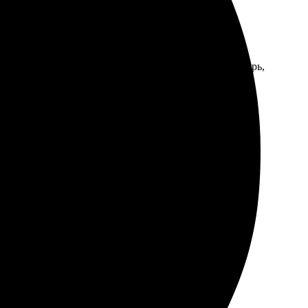
тановила его. В итоге заказала настольный календарь,
асыщенные. На сайте удобно оформлять заказ, все
аковка надежная. Всё на высоком уровне, рекомендую