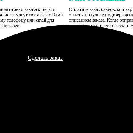
подготовки заказа к печати
Оплатите заказ банковской кар
алисты могут связаться с Вами
оплаты получите подтверждение
му телефону или email для
описанием заказа. Когда отпра
я деталей.
вы получите письмо с трек-но
отслеживания.
Сделать заказ
аккуратно упакованный, листы плотные, фото не выцвели. Правд