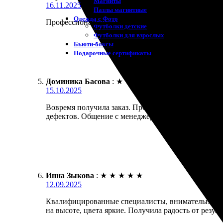
Магниты
16.11.2025
Пазлы магнитные
Одежда с Фото
Профессиональные услуги на высшем уровне. Сайт
Футболки детские
Футболки для взрослых
Бьюти-боксы
Подарочные сертификаты
Доминика Басова
:
★
★
★
★
★
15.10.2025
Вовремя получила заказ. Процесс оформления прос
дефектов. Общение с менеджерами было комфортным
Инна Зыкова
:
★
★
★
★
★
12.09.2025
Квалифицированные специалисты, внимательные к д
на высоте, цвета яркие. Получила радость от резуль