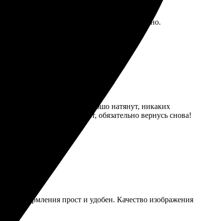
ати превзошло ожидания, быстро и аккуратно.
кие и насыщенные. Холст хорошо натянут, никаких
ло в срок. Отличный опыт, обязательно вернусь снова!
оцесс оформления прост и удобен. Качество изображения