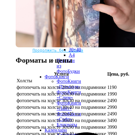
рамке
10х10
10×15
13×18
15×15
15×20
20×20
20×30
Не нашли Ваш город?
Мы доставляем по всему миру
30×30
30×40
Продолжить без города
A4
Форматы и цены
Полоски
из
ФотоБудки
Услуга
Цена, руб.
ФотоКниги
Холсты
ФотоКниги
«Премиум»
фотопечать на холсте 20х20 на подрамнике
1190
ФотоКниги
фотопечать на холсте 20х30 на подрамнике
1990
«Слим»
фотопечать на холсте 30х30 на подрамнике
2490
ФотоКниги
фотопечать на холсте 30х40 на подрамнике
2990
«Лайт»
фотопечать на холсте 20х45 на подрамнике
2490
ФотоКниги
«Софт»
фотопечать на холсте 30х60 на подрамнике
3490
Блокноты
фотопечать на холсте 30х90 на подрамнике
3990
Календари
фотопечать на холсте 40х40 на подрамнике
3990
Календари