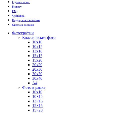
Сделаем за вас
Бизнесу
FAQ
Франшиза
Поддержка и контакты
Оплата и доставка
Фотографии
Классические фото
10х10
10х15
13х18
15х15
15х20
20х20
20х30
30х30
30х40
А4
Фото в рамке
10х10
10×15
13×18
15×15
15×20