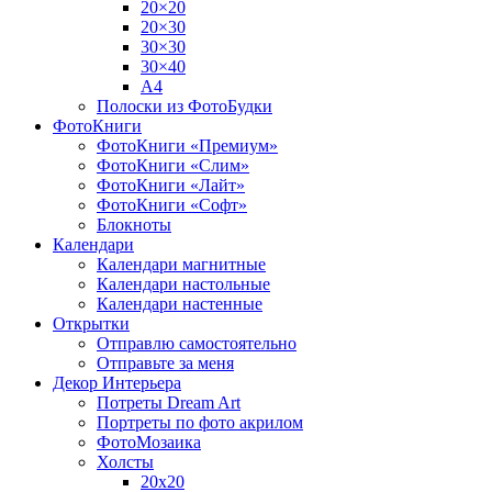
20×20
20×30
30×30
30×40
A4
Полоски из ФотоБудки
ФотоКниги
ФотоКниги «Премиум»
ФотоКниги «Слим»
ФотоКниги «Лайт»
ФотоКниги «Софт»
Блокноты
Календари
Календари магнитные
Календари настольные
Календари настенные
Открытки
Отправлю самостоятельно
Отправьте за меня
Декор Интерьера
Потреты Dream Art
Портреты по фото акрилом
ФотоМозаика
Холсты
20х20