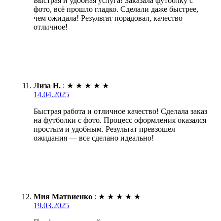
Быстрая и удобная услуга! Заказала футболку с
фото, всё прошло гладко. Сделали даже быстрее,
чем ожидала! Результат порадовал, качество
отличное!
Лиза Н.
:
★
★
★
★
★
14.04.2025
Быстрая работа и отличное качество! Сделала заказ
на футболки с фото. Процесс оформления оказался
простым и удобным. Результат превзошел
ожидания — все сделано идеально!
Мия Матвиенко
:
★
★
★
★
★
19.03.2025