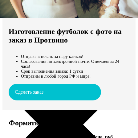
Не нашли Ваш город?
Мы доставляем по всему миру
Изготовление футболок с фото на
Продолжить без города
заказ в Протвино
Отправь в печать за пару кликов!
Согласования по электронной почте. Отвечаем за 24
часа!
Срок выполнения заказа: 1 сутки
Отправим в любой город РФ и мира!
Сделать заказ
Форматы и цены
Услуга
Цена, руб.