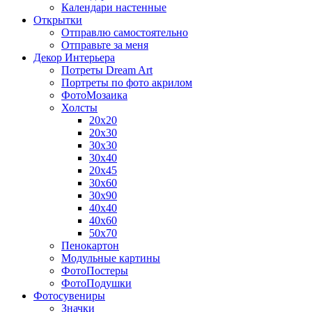
Календари настенные
Открытки
Отправлю самостоятельно
Отправьте за меня
Декор Интерьера
Потреты Dream Art
Портреты по фото акрилом
ФотоМозаика
Холсты
20х20
20х30
30х30
30х40
20х45
30х60
30х90
40х40
40х60
50х70
Пенокартон
Модульные картины
ФотоПостеры
ФотоПодушки
Фотоcувениры
Значки