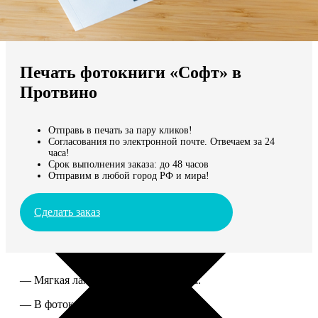
Не нашли Ваш город?
Мы доставляем по всему миру
Печать фотокниги «Софт» в
Продолжить без города
Протвино
Отправь в печать за пару кликов!
Согласования по электронной почте. Отвечаем за 24
часа!
Срок выполнения заказа: до 48 часов
Отправим в любой город РФ и мира!
Сделать заказ
— Мягкая ламинированная обложка.
— В фотокниге от 60 до 300 страниц.