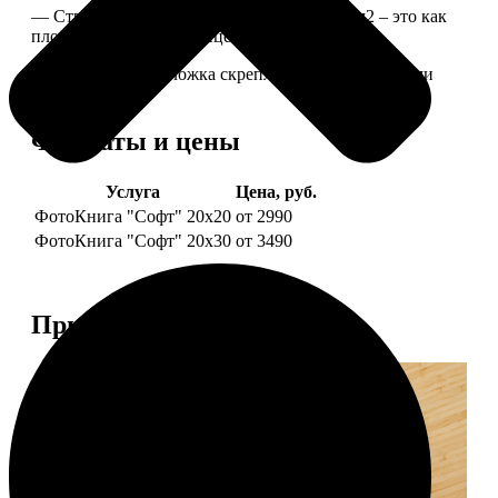
— Страницы из бумаги плотностью 170 г/м2 – это как
плотные страницы глянцевого журнала.
— Страницы и обложка скреплены металлическими
болтами.
Форматы и цены
Услуга
Цена, руб.
ФотоКнига "Софт" 20х20
от 2990
ФотоКнига "Софт" 20х30
от 3490
Примеры работ