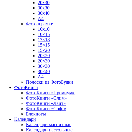
20х30
30х30
30х40
А4
Фото в рамке
10х10
10×15
13×18
15×15
15×20
20×20
20×30
30×30
30×40
A4
Полоски из ФотоБудки
ФотоКниги
ФотоКниги «Премиум»
ФотоКниги «Слим»
ФотоКниги «Лайт»
ФотоКниги «Софт»
Блокноты
Календари
Календари магнитные
Календари настольные