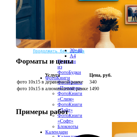
рамке
10х10
10×15
13×18
15×15
15×20
20×20
20×30
Не нашли Ваш город?
Мы доставляем по всему миру
30×30
30×40
Продолжить без города
A4
Форматы и цены
Полоски
из
ФотоБудки
Услуга
Цена, руб.
ФотоКниги
фото 10х15 в деревянной рамке
340
ФотоКниги
«Премиум»
фото 10х15 в алюминиевой рамке
1490
ФотоКниги
«Слим»
ФотоКниги
«Лайт»
Примеры работ
ФотоКниги
«Софт»
Блокноты
Календари
Календари