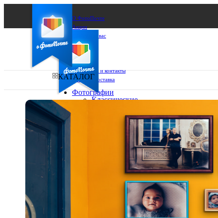
О ФотоПочте
Акции
Сделаем за вас
Бизнесу
FAQ
Франшиза
Поддержка и контакты
КАТАЛОГ
Оплата и доставка
Фотографии
Классические
фото
Ваш город:
10х10
10х15
Ваш регион доставки
13х18
15х15
Выберите из списка:
15х20
20х20
20х30
30х30
30х40
А4
Фото
в