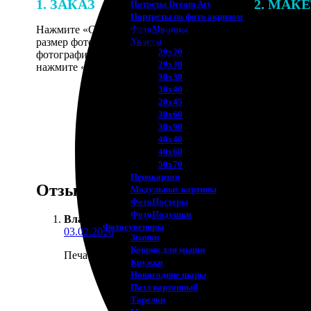
1. ЗАКАЗ
2. МАК
Потреты Dream Art
Портреты по фото акрилом
Нажмите «Сделать заказ», выберите
В процессе 
ФотоМозаика
размер фотографии и тип рамки. Загрузите
наши специ
Холсты
20х20
фотографии в онлайн-конструктор,
по указанно
20х30
нажмите «Добавить в корзину».
согласовани
30х30
30х40
20х45
30х60
30х90
40х40
40х60
50х70
Пенокартон
Отзывы
Модульные картины
ФотоПостеры
ФотоПодушки
Владлен Суворов
:
Фотоcувениры
03.02.2026
Значки
Коврик для мыши
Печатал фото для личного дневника. Бумагу взял 
Кружки
Новогодние шары
Пазл картонный
Тарелки