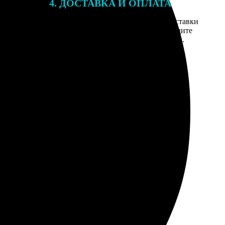
4. ДОСТАВКА И ОПЛАТА
той. После
Введите адрес и выберите способ доставки
 на email с
заказа. Если у вас есть промокод, введите
вим заказ
его в специальное поле для промокода.
мером для