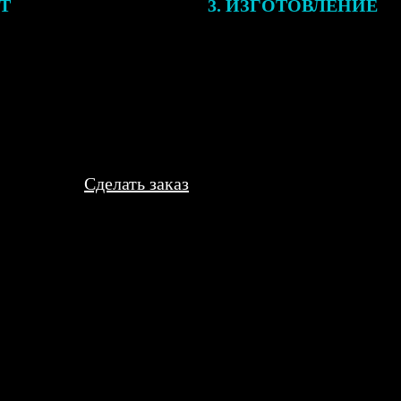
ЕТ
3. ИЗГОТОВЛЕНИЕ
подготовки заказа к печати
Оплатите заказ банковской кар
алисты могут связаться с Вами
оплаты получите подтверждение
му телефону или email для
описанием заказа. Когда отпра
я деталей.
вы получите письмо с трек-но
отслеживания.
Сделать заказ
матовую, приятную на ощупь. Подойдет для вклеивания.