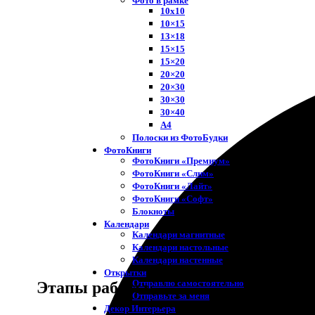
Фото в рамке
10х10
10×15
13×18
15×15
15×20
20×20
20×30
30×30
30×40
A4
Полоски из ФотоБудки
ФотоКниги
ФотоКниги «Премиум»
ФотоКниги «Слим»
ФотоКниги «Лайт»
ФотоКниги «Софт»
Блокноты
Календари
Календари магнитные
Календари настольные
Календари настенные
Открытки
Отправлю самостоятельно
Этапы работы
Отправьте за меня
Декор Интерьера