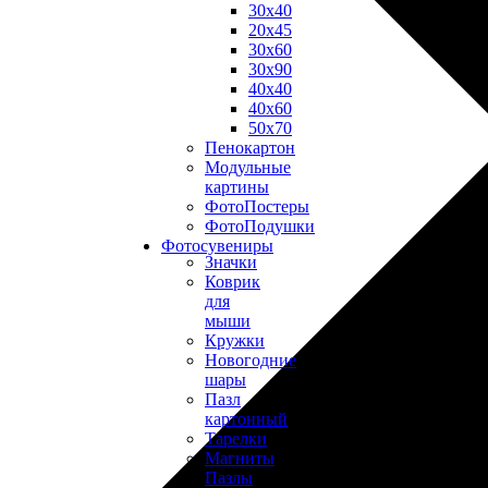
30х40
20х45
30х60
30х90
40х40
40х60
50х70
Пенокартон
Модульные
картины
ФотоПостеры
ФотоПодушки
Фотоcувениры
Значки
Коврик
для
мыши
Кружки
Новогодние
шары
Пазл
картонный
Тарелки
Магниты
Пазлы