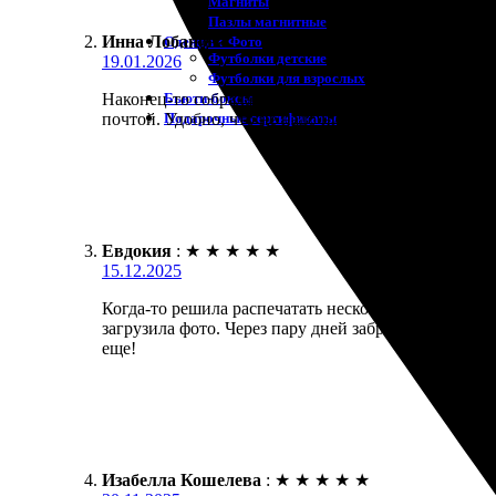
Магниты
Пазлы магнитные
Инна Лобанова
:
Одежда с Фото
Футболки детские
19.01.2026
Футболки для взрослых
Бьюти-боксы
Наконец-то собралась распечатать фото с отпуска,
Подарочные сертификаты
почтой. Удобно, что не надо никуда ездить.
Евдокия
:
★
★
★
★
★
15.12.2025
Когда-то решила распечатать несколько фотографий
загрузила фото. Через пару дней забрала готовые р
еще!
Изабелла Кошелева
:
★
★
★
★
★