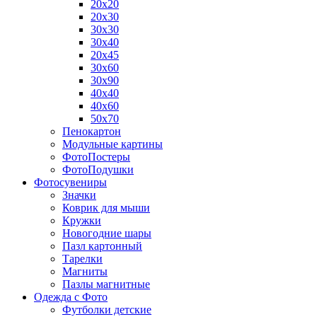
20х20
20х30
30х30
30х40
20х45
30х60
30х90
40х40
40х60
50х70
Пенокартон
Модульные картины
ФотоПостеры
ФотоПодушки
Фотоcувениры
Значки
Коврик для мыши
Кружки
Новогодние шары
Пазл картонный
Тарелки
Магниты
Пазлы магнитные
Одежда с Фото
Футболки детские