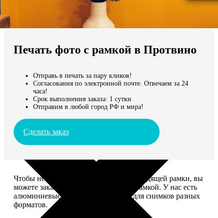
Не нашли Ваш город?
Мы доставляем по всему миру
Печать фото с рамкой в Протвино
Продолжить без города
Отправь в печать за пару кликов!
Согласования по электронной почте. Отвечаем за 24
часа!
Срок выполнения заказа: 1 сутки
Отправим в любой город РФ и мира!
Сделать заказ
Чтобы не тратить время на поиск подходящей рамки, вы
можете заказать печать фото сразу с рамкой. У нас есть
алюминиевые и деревянные рамки для снимков разных
форматов.