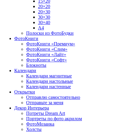
15×20
20×20
20×30
30×30
30×40
A4
Полоски из ФотоБудки
ФотоКниги
ФотоКниги «Премиум»
ФотоКниги «Слим»
ФотоКниги «Лайт»
ФотоКниги «Софт»
Блокноты
Календари
Календари магнитные
Календари настольные
Календари настенные
Открытки
Отправлю самостоятельно
Отправьте за меня
Декор Интерьера
Потреты Dream Art
Портреты по фото акрилом
ФотоМозаика
Холсты