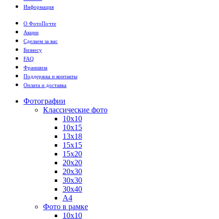
Информация
О ФотоПочте
Акции
Сделаем за вас
Бизнесу
FAQ
Франшиза
Поддержка и контакты
Оплата и доставка
Фотографии
Классические фото
10х10
10х15
13х18
15х15
15х20
20х20
20х30
30х30
30х40
А4
Фото в рамке
10х10