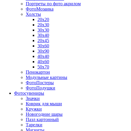
Портреты по фото акрилом
ФотоМозаика
Холсты
20х20
20х30
30х30
30х40
20х45
30х60
30х90
40х40
40х60
50х70
Пенокартон
Модульные картины
ФотоПостеры
ФотоПодушки
Фотоcувениры
Значки
Коврик для мыши
Кружки
Новогодние шары
Пазл картонный
Тарелки
Магниты