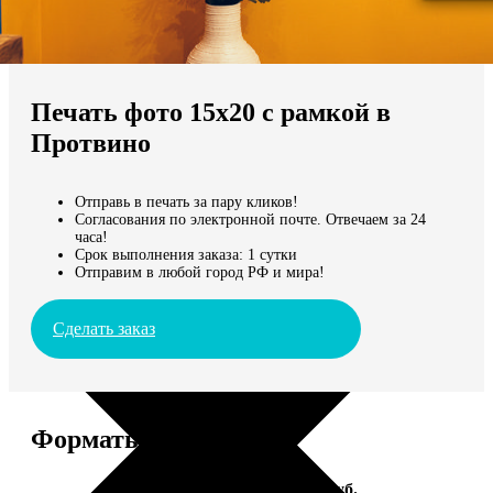
Не нашли Ваш город?
Мы доставляем по всему миру
Печать фото 15х20 с рамкой в
Продолжить без города
Протвино
Отправь в печать за пару кликов!
Согласования по электронной почте. Отвечаем за 24
часа!
Срок выполнения заказа: 1 сутки
Отправим в любой город РФ и мира!
Сделать заказ
Форматы и цены
Услуга
Цена, руб.