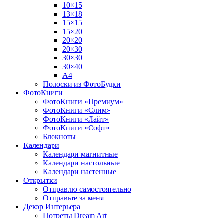
10×15
13×18
15×15
15×20
20×20
20×30
30×30
30×40
A4
Полоски из ФотоБудки
ФотоКниги
ФотоКниги «Премиум»
ФотоКниги «Слим»
ФотоКниги «Лайт»
ФотоКниги «Софт»
Блокноты
Календари
Календари магнитные
Календари настольные
Календари настенные
Открытки
Отправлю самостоятельно
Отправьте за меня
Декор Интерьера
Потреты Dream Art