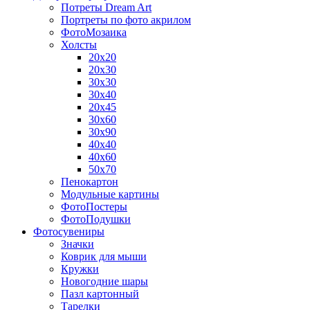
Потреты Dream Art
Портреты по фото акрилом
ФотоМозаика
Холсты
20х20
20х30
30х30
30х40
20х45
30х60
30х90
40х40
40х60
50х70
Пенокартон
Модульные картины
ФотоПостеры
ФотоПодушки
Фотоcувениры
Значки
Коврик для мыши
Кружки
Новогодние шары
Пазл картонный
Тарелки