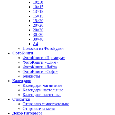
10х10
10×15
13×18
15×15
15×20
20×20
20×30
30×30
30×40
A4
Полоски из ФотоБудки
ФотоКниги
ФотоКниги «Премиум»
ФотоКниги «Слим»
ФотоКниги «Лайт»
ФотоКниги «Софт»
Блокноты
Календари
Календари магнитные
Календари настольные
Календари настенные
Открытки
Отправлю самостоятельно
Отправьте за меня
Декор Интерьера