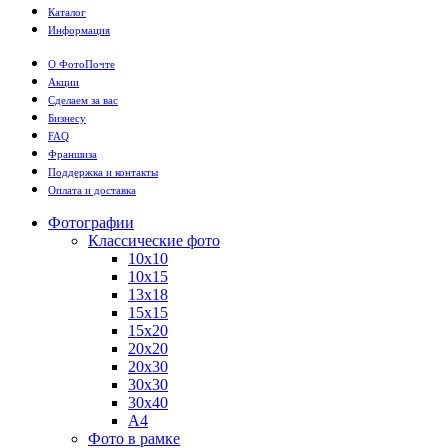
Каталог
Информация
О ФотоПочте
Акции
Сделаем за вас
Бизнесу
FAQ
Франшиза
Поддержка и контакты
Оплата и доставка
Фотографии
Классические фото
10х10
10х15
13х18
15х15
15х20
20х20
20х30
30х30
30х40
А4
Фото в рамке