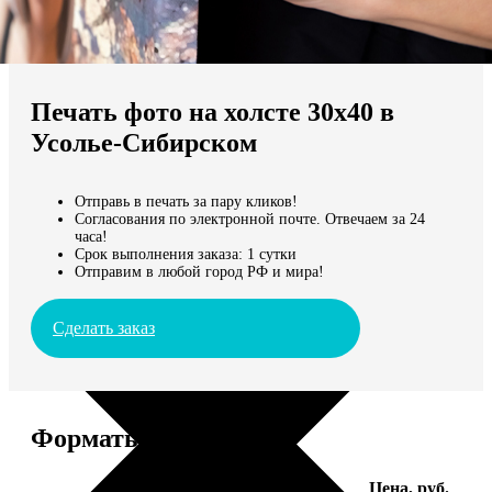
Не нашли Ваш город?
Мы доставляем по всему миру
Печать фото на холсте 30х40 в
Продолжить без города
Усолье-Сибирском
Отправь в печать за пару кликов!
Согласования по электронной почте. Отвечаем за 24
часа!
Срок выполнения заказа: 1 сутки
Отправим в любой город РФ и мира!
Сделать заказ
Форматы и цены
Услуга
Цена, руб.