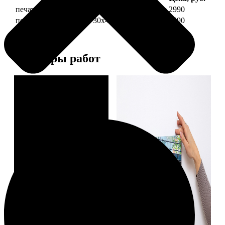
печать фото на холсте 30х40 на подрамнике
2990
печать фото на холсте 30х40 в раме
5490
Примеры работ