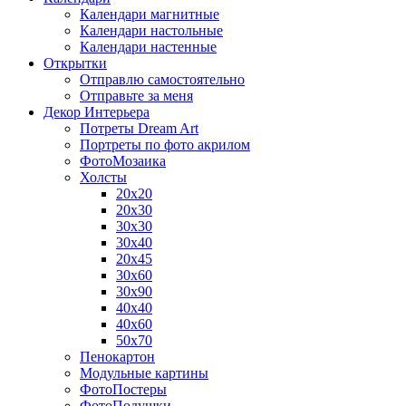
Календари магнитные
Календари настольные
Календари настенные
Открытки
Отправлю самостоятельно
Отправьте за меня
Декор Интерьера
Потреты Dream Art
Портреты по фото акрилом
ФотоМозаика
Холсты
20х20
20х30
30х30
30х40
20х45
30х60
30х90
40х40
40х60
50х70
Пенокартон
Модульные картины
ФотоПостеры
ФотоПодушки