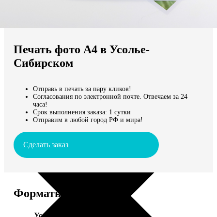
Не нашли Ваш город?
Мы доставляем по всему миру
Печать фото А4 в Усолье-
Продолжить без города
Сибирском
Отправь в печать за пару кликов!
Согласования по электронной почте. Отвечаем за 24
часа!
Срок выполнения заказа: 1 сутки
Отправим в любой город РФ и мира!
Сделать заказ
Форматы и цены
Услуга
Цена, руб.