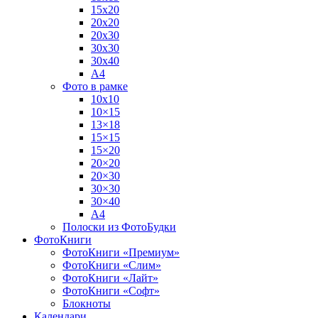
15х20
20х20
20х30
30х30
30х40
А4
Фото в рамке
10х10
10×15
13×18
15×15
15×20
20×20
20×30
30×30
30×40
A4
Полоски из ФотоБудки
ФотоКниги
ФотоКниги «Премиум»
ФотоКниги «Слим»
ФотоКниги «Лайт»
ФотоКниги «Софт»
Блокноты
Календари