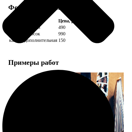
Форматы и цены
Услуга
Цена, руб.
4 фото полоски
490
8 фото полосок
990
каждая дополнительная
150
Примеры работ