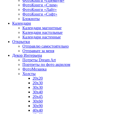
ФотоКниги «Премиум»
ФотоКниги «Слим»
ФотоКниги «Лайт»
ФотоКниги «Софт»
Блокноты
Календари
Календари магнитные
Календари настольные
Календари настенные
Открытки
Отправлю самостоятельно
Отправьте за меня
Декор Интерьера
Потреты Dream Art
Портреты по фото акрилом
ФотоМозаика
Холсты
20х20
20х30
30х30
30х40
20х45
30х60
30х90
40х40