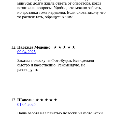
минусы: долго ждала ответа от оператора, когда
возникали вопросы. Удобно, что можно забрать,
но доставка тоже недешева. Если снова захочу что-
то распечатать, обращусь к ним.
Надежда Медейко
:
★
★
★
★
★
09.04.2025
Заказал полоску из ФотоБудки. Все сделали
быстро и качественно. Рекомендую, не
разочаруют.
Шанель
:
★
★
★
★
★
01.04.2025
Ваша работа над печатью полоски из ФотоБудки