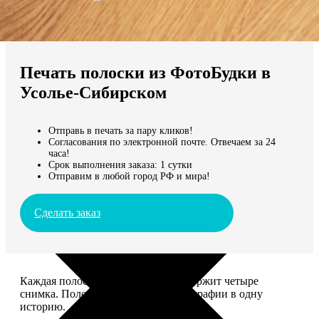
Не нашли Ваш город?
Мы доставляем по всему миру
Печать полоски из ФотоБудки в
Продолжить без города
Усолье-Сибирском
Отправь в печать за пару кликов!
Согласования по электронной почте. Отвечаем за 24
часа!
Срок выполнения заказа: 1 сутки
Отправим в любой город РФ и мира!
Сделать заказ
Каждая полоска размером 5*20 содержит четыре
снимка. Полоски объединяют фотографии в одну
историю.