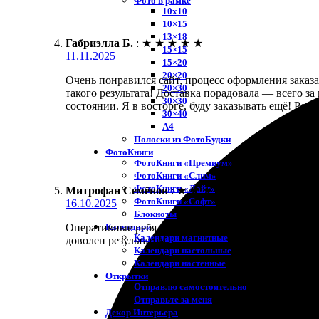
Фото в рамке
10х10
10×15
13×18
Габриэлла Б.
:
★
★
★
★
★
15×15
11.11.2025
15×20
20×20
Очень понравился сайт, процесс оформления заказа
20×30
такого результата! Доставка порадовала — всего за
30×30
состоянии. Я в восторге, буду заказывать ещё! Реко
30×40
A4
Полоски из ФотоБудки
ФотоКниги
ФотоКниги «Премиум»
ФотоКниги «Слим»
ФотоКниги «Лайт»
Митрофан Семёнов
:
★
★
★
★
★
ФотоКниги «Софт»
16.10.2025
Блокноты
Календари
Оперативные ребята, моментально среагировали на 
Календари магнитные
доволен результатом.
Календари настольные
Календари настенные
Открытки
Отправлю самостоятельно
Отправьте за меня
Декор Интерьера