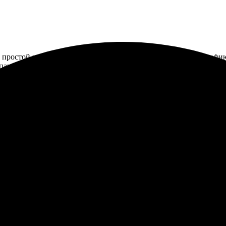
 простой и удобный. Выбрала холст 50х70, загрузила фотографию
 пару дней. Характеристика качества на высоте, краски яркие, вс
мендую всем, кто ценит качество и скорость.
заказ. Сделал печать фото на холсте 50х70 - вышло просто шикар