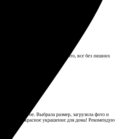
всем.
гко. Выбрал размер и загрузил фото, все без лишних
!
аказа - простое. Выбрала размер, загрузила фото и
меня есть прекрасное украшение для дома! Рекомендую