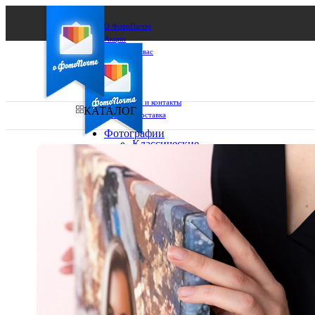
О ФотоПочте
Акции
Сделаем за вас
Бизнесу
FAQ
Франшиза
Поддержка и контакты
КАТАЛОГ
Оплата и доставка
Фотографии
Классические
фото
Ваш город:
10х10
10х15
Ваш регион доставки
13х18
15х15
Выберите из списка:
15х20
20х20
20х30
30х30
30х40
А4
Фото
в