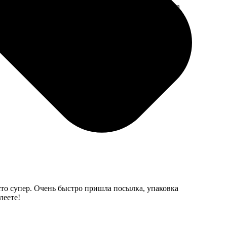
 сервиса. Сами фотки яркие, не выцвели, как иногда
сто супер. Очень быстро пришла посылка, упаковка
леете!