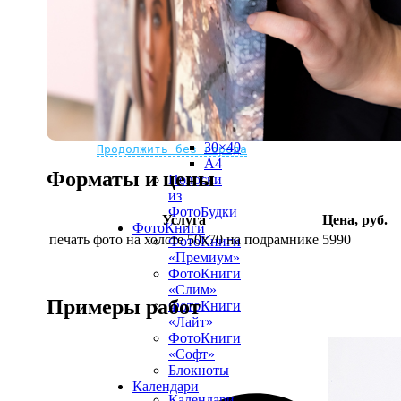
рамке
10х10
10×15
13×18
15×15
15×20
20×20
20×30
Не нашли Ваш город?
Мы доставляем по всему миру
30×30
30×40
Продолжить без города
A4
Форматы и цены
Полоски
из
ФотоБудки
Услуга
Цена, руб.
ФотоКниги
печать фото на холсте 50х70 на подрамнике
5990
ФотоКниги
«Премиум»
ФотоКниги
«Слим»
Примеры работ
ФотоКниги
«Лайт»
ФотоКниги
«Софт»
Блокноты
Календари
Календари