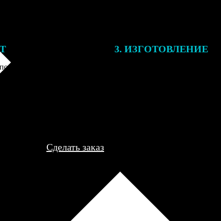
ЕТ
3. ИЗГОТОВЛЕНИЕ
подготовки заказа к печати
Оплатите заказ банковской кар
алисты могут связаться с Вами
оплаты получите подтверждение
му телефону или email для
описанием заказа. Когда отпра
я деталей.
вы получите письмо с трек-но
отслеживания.
Сделать заказ