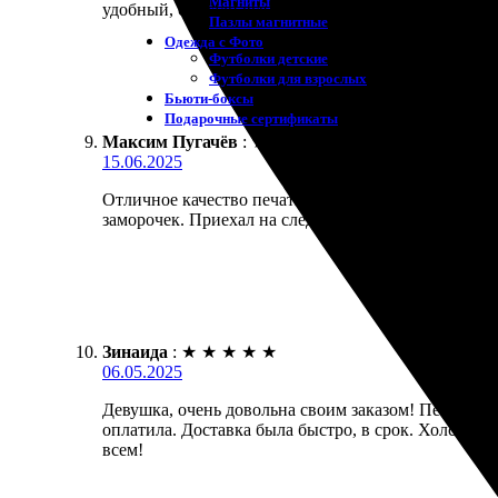
Магниты
удобный, сделали все быстро и профессионально. Т
Пазлы магнитные
Одежда с Фото
Футболки детские
Футболки для взрослых
Бьюти-боксы
Подарочные сертификаты
Максим Пугачёв
:
★
★
★
★
★
15.06.2025
Отличное качество печати, картинка на холсте выгл
заморочек. Приехал на следующий день — все было
Зинаида
:
★
★
★
★
★
06.05.2025
Девушка, очень довольна своим заказом! Печать на
оплатила. Доставка была быстро, в срок. Холст ка
всем!