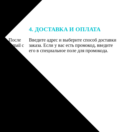
4. ДОСТАВКА И ОПЛАТА
той. После
Введите адрес и выберите способ доставки
 на email с
заказа. Если у вас есть промокод, введите
вим заказ
его в специальное поле для промокода.
мером для