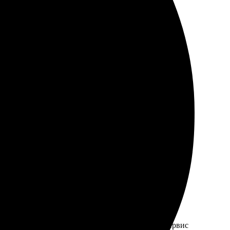
оставка быстрая, без проблем!
ужал его на сайте, и уже через несколько дней получил
а фото на сайте, выбрала размер и оформление.
личная упаковка, ничего не повредили в пути. Сервис