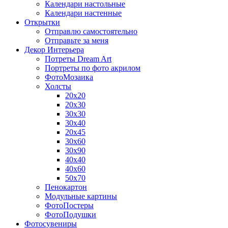
Календари настольные
Календари настенные
Открытки
Отправлю самостоятельно
Отправьте за меня
Декор Интерьера
Потреты Dream Art
Портреты по фото акрилом
ФотоМозаика
Холсты
20х20
20х30
30х30
30х40
20х45
30х60
30х90
40х40
40х60
50х70
Пенокартон
Модульные картины
ФотоПостеры
ФотоПодушки
Фотоcувениры