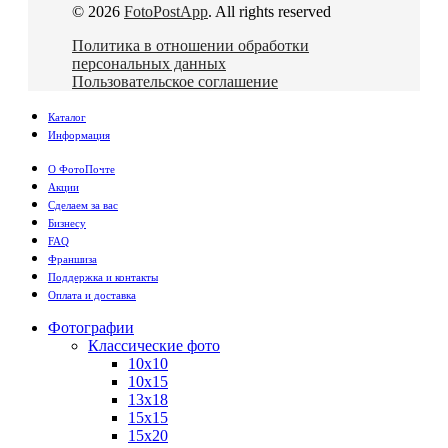
© 2026
FotoPostApp
. All rights reserved
Политика в отношении обработки
персональных данных
Пользовательское соглашение
Каталог
Информация
О ФотоПочте
Акции
Сделаем за вас
Бизнесу
FAQ
Франшиза
Поддержка и контакты
Оплата и доставка
Фотографии
Классические фото
10х10
10х15
13х18
15х15
15х20