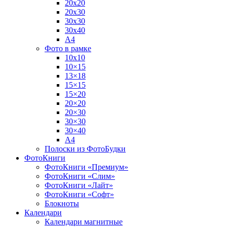
20х20
20х30
30х30
30х40
А4
Фото в рамке
10х10
10×15
13×18
15×15
15×20
20×20
20×30
30×30
30×40
A4
Полоски из ФотоБудки
ФотоКниги
ФотоКниги «Премиум»
ФотоКниги «Слим»
ФотоКниги «Лайт»
ФотоКниги «Софт»
Блокноты
Календари
Календари магнитные