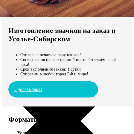
Не нашли Ваш город?
Мы доставляем по всему миру
Изготовление значков на заказ в
Продолжить без города
Усолье-Сибирском
Отправь в печать за пару кликов!
Согласования по электронной почте. Отвечаем за 24
часа!
Срок выполнения заказа: 1 сутки
Отправим в любой город РФ и мира!
Сделать заказ
Форматы и цены
Услуга
Цена, руб.