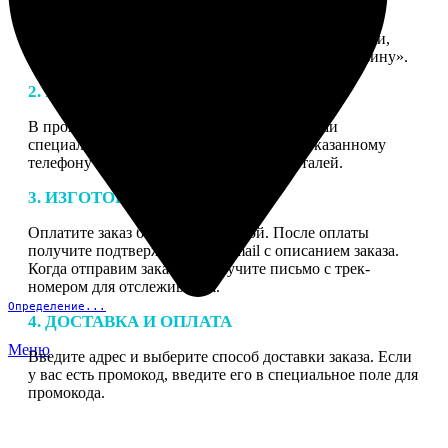
1. ЗАКАЗ
Нажмите «Сделать заказ», выберите тип продукции,
загрузите фотографии, нажмите «Добавить в корзину».
2. МАКЕТ
В процессе подготовки заказа к печати наши
специалисты могут связаться с Вами по указанному
телефону или email для согласования деталей.
3. ИЗГОТОВЛЕНИЕ
Оплатите заказ банковской картой. После оплаты
получите подтверждение на email с описанием заказа.
Когда отправим заказ вы получите письмо с трек-
номером для отслеживания.
Определение...
4. ДОСТАВКА И ОПЛАТА
Меню
Введите адрес и выберите способ доставки заказа. Если
у вас есть промокод, введите его в специальное поле для
промокода.