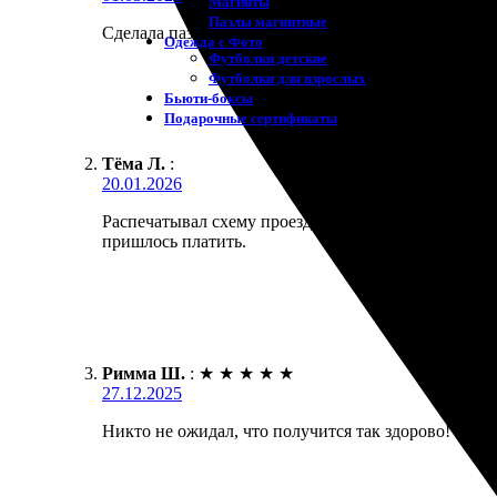
Магниты
Пазлы магнитные
Сделала пазл из нашей семейной фотографии с отды
Одежда с Фото
Футболки детские
Футболки для взрослых
Бьюти-боксы
Подарочные сертификаты
Тёма Л.
:
20.01.2026
Распечатывал схему проезда на большом формате. Че
пришлось платить.
Римма Ш.
:
★
★
★
★
★
27.12.2025
Никто не ожидал, что получится так здорово! Выбо