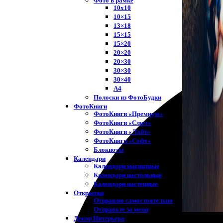
Фото в рамке
10х10
10×15
13×18
15×15
15×20
20×20
20×30
30×30
30×40
A4
Полоски из ФотоБудки
ФотоКниги
ФотоКниги «Премиум»
ФотоКниги «Слим»
ФотоКниги «Лайт»
ФотоКниги «Софт»
Блокноты
Календари
Календари магнитные
Календари настольные
Календари настенные
Открытки
Отправлю самостоятельно
Отправьте за меня
Декор Интерьера