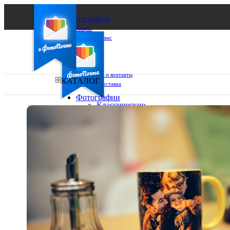
О ФотоПочте
Акции
Сделаем за вас
Бизнесу
FAQ
Франшиза
Поддержка и контакты
КАТАЛОГ
Оплата и доставка
Фотографии
Классические
фото
Ваш город:
10х10
10х15
Ваш регион доставки
13х18
15х15
Выберите из списка:
15х20
20х20
20х30
30х30
30х40
А4
Фото
в