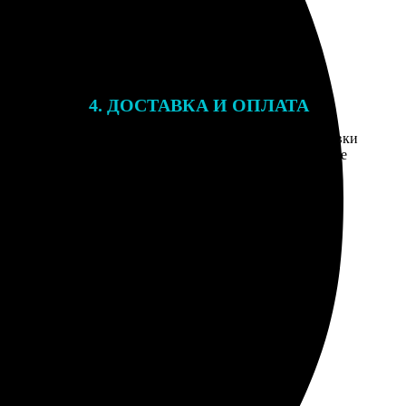
4. ДОСТАВКА И ОПЛАТА
той. После
Введите адрес и выберите способ доставки
 на email с
заказа. Если у вас есть промокод, введите
вим заказ
его в специальное поле для промокода.
мером для