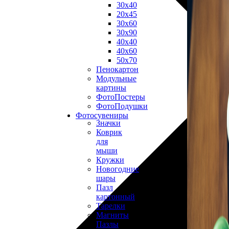
30х40
20х45
30х60
30х90
40х40
40х60
50х70
Пенокартон
Модульные
картины
ФотоПостеры
ФотоПодушки
Фотоcувениры
Значки
Коврик
для
мыши
Кружки
Новогодние
шары
Пазл
картонный
Тарелки
Магниты
Пазлы