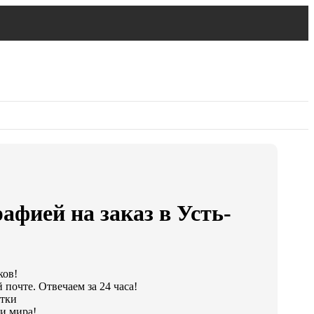
афией на заказ в Усть-
ков!
почте. Отвечаем за 24 часа!
утки
и мира!