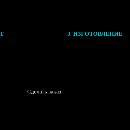
ЕТ
3. ИЗГОТОВЛЕНИЕ
подготовки заказа к печати
Оплатите заказ банковской кар
алисты могут связаться с Вами
оплаты получите подтверждение
му телефону или email для
описанием заказа. Когда отпра
я деталей.
вы получите письмо с трек-но
отслеживания.
Сделать заказ