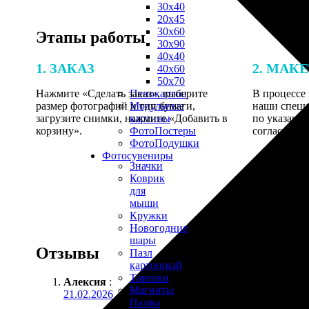
30х40
20х45
30х60
Этапы работы
30х90
40х40
1. ЗАКАЗ
2. МАК
40х60
50х70
Нажмите «Сделать заказ», выберите
В процессе 
Пенокартон
размер фотографий и тип бумаги,
наши специ
Модульные
загрузите снимки, нажмите «Добавить в
по указанно
картины
корзину».
согласовани
ФотоПостеры
ФотоПодушки
Фотоcувениры
Значки
Коврик
для
мыши
Кружки
Новогодние
шары
Отзывы
Пазл
картонный
Тарелки
Алексия
:
Магниты
21.02.2026
Пазлы