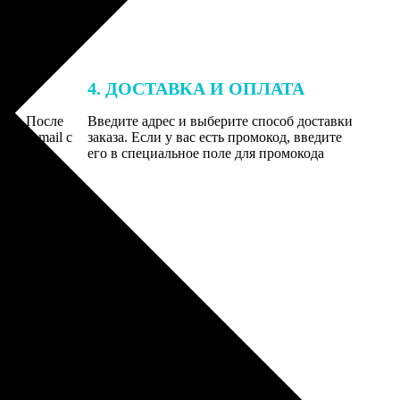
4. ДОСТАВКА И ОПЛАТА
той. После
Введите адрес и выберите способ доставки
 на email с
заказа. Если у вас есть промокод, введите
вим заказ
его в специальное поле для промокода
мером для