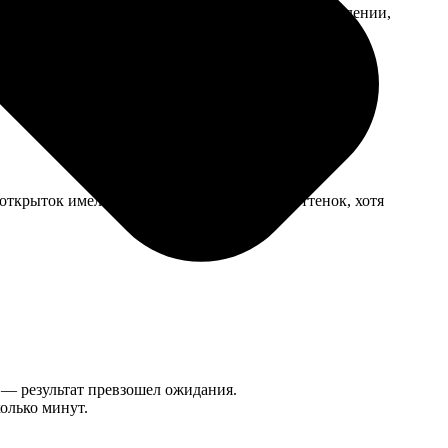
. Ждала чуть дольше, чем было указано при оформлении,
открыток имела едва заметный розоватый оттенок, хотя
5 — результат превзошел ожидания.
колько минут.