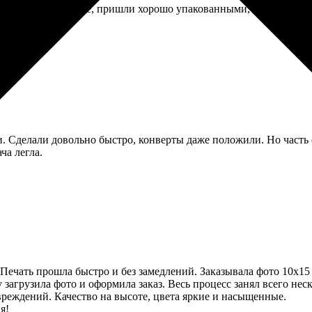
сколько фото в рамке, пришли хорошо упакованными, без царапин
и. Сделали довольно быстро, конверты даже положили. Но часть 
ча легла.
 Печать прошла быстро и без замедлений. Заказывала фото 10х1
загрузила фото и оформила заказ. Весь процесс занял всего нес
реждений. Качество на высоте, цвета яркие и насыщенные.
я!