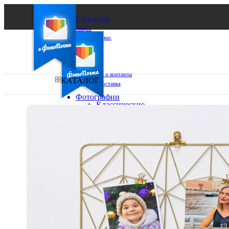
О ФотоПочте
Акции
Сделаем за вас
Бизнесу
FAQ
Франшиза
Поддержка и контакты
КАТАЛОГ
Оплата и доставка
Фотографии
Классические
фото
Ваш город:
10х10
10х15
Ваш регион доставки
13х18
15х15
Выберите из списка:
15х20
20х20
20х30
30х30
30х40
А4
Фото
в