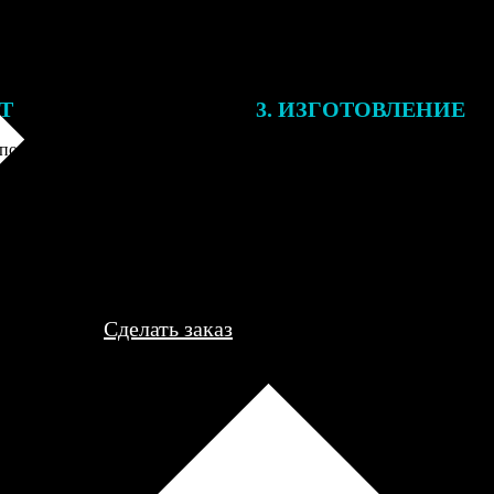
ЕТ
3. ИЗГОТОВЛЕНИЕ
подготовки заказа к печати
Оплатите заказ банковской кар
алисты могут связаться с Вами
оплаты получите подтверждение
му телефону или email для
описанием заказа. Когда отпра
я деталей.
вы получите письмо с трек-но
отслеживания.
Сделать заказ