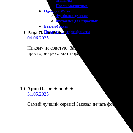
Магниты
Пазлы магнитные
Одежда с Фото
Футболки детские
Футболки для взрослых
Бьюти-боксы
Подарочные сертификаты
Рада О.
:
★
★
★
★
★
04.06.2025
Никому не советую. Заказала печать фото, всё оче
просто, но результат порадовал. Обязательно воспо
Арно О.
:
★
★
★
★
★
31.05.2025
Самый лучший сервис! Заказал печать фото 10х15, к