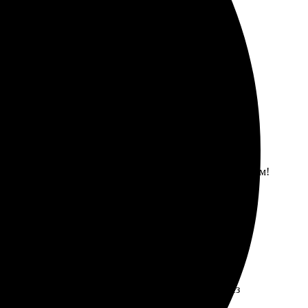
а быстрая. Результат превзошёл ожидания!
трой, всё пришло в целости. Очень доволен результатом!
ственные и яркие. Доставка в указанное место без