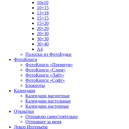
10х10
10×15
13×18
15×15
15×20
20×20
20×30
30×30
30×40
A4
Полоски из ФотоБудки
ФотоКниги
ФотоКниги «Премиум»
ФотоКниги «Слим»
ФотоКниги «Лайт»
ФотоКниги «Софт»
Блокноты
Календари
Календари магнитные
Календари настольные
Календари настенные
Открытки
Отправлю самостоятельно
Отправьте за меня
Декор Интерьера