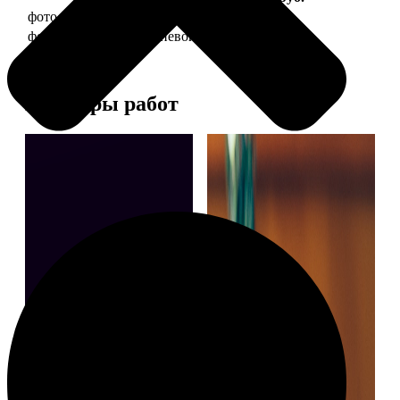
фото 30х40 в деревянной рамке
1490
фото 30х40 в алюминиевой рамке
2990
Примеры работ