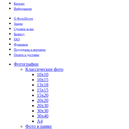
Каталог
Информация
О ФотоПочте
Акции
Сделаем за вас
Бизнесу
FAQ
Франшиза
Поддержка и контакты
Оплата и доставка
Фотографии
Классические фото
10х10
10х15
13х18
15х15
15х20
20х20
20х30
30х30
30х40
А4
Фото в рамке