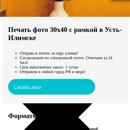
Не нашли Ваш город?
Мы доставляем по всему миру
Печать фото 30х40 с рамкой в Усть-
Продолжить без города
Илимске
Отправь в печать за пару кликов!
Согласования по электронной почте. Отвечаем за 24
часа!
Срок выполнения заказа: 1 сутки
Отправим в любой город РФ и мира!
Сделать заказ
Форматы и цены
Услуга
Цена, руб.