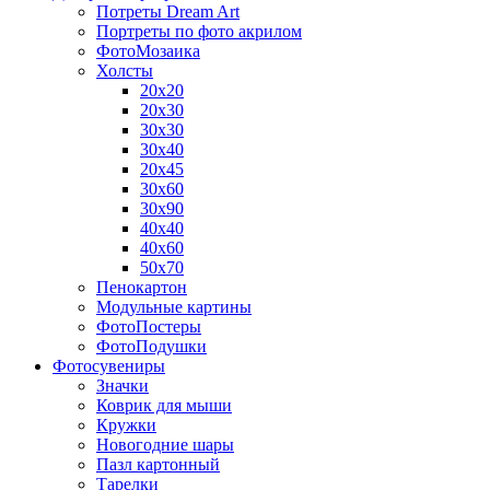
Потреты Dream Art
Портреты по фото акрилом
ФотоМозаика
Холсты
20х20
20х30
30х30
30х40
20х45
30х60
30х90
40х40
40х60
50х70
Пенокартон
Модульные картины
ФотоПостеры
ФотоПодушки
Фотоcувениры
Значки
Коврик для мыши
Кружки
Новогодние шары
Пазл картонный
Тарелки