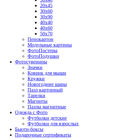
20х45
30х60
30х90
40х40
40х60
50х70
Пенокартон
Модульные картины
ФотоПостеры
ФотоПодушки
Фотоcувениры
Значки
Коврик для мыши
Кружки
Новогодние шары
Пазл картонный
Тарелки
Магниты
Пазлы магнитные
Одежда с Фото
Футболки детские
Футболки для взрослых
Бьюти-боксы
Подарочные сертификаты