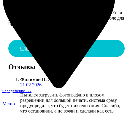
4. ДОСТАВКА И ОПЛАТА
Введите адрес и выберите способ доставки заказа. Если
у вас есть промокод, введите его в специальное поле для
промокода.
Сделать заказ
Отзывы
Филимон П.
:
21.02.2026
Определение...
Пытался загрузить фотографию в плохом
разрешении для большой печати, система сразу
Меню
предупредила, что будет пикселизация. Спасибо,
что остановили, а не взяли и сделали как есть.