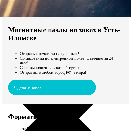
Не нашли Ваш город?
Мы доставляем по всему миру
Магнитные пазлы на заказ в Усть-
Продолжить без города
Илимске
Отправь в печать за пару кликов!
Согласования по электронной почте. Отвечаем за 24
часа!
Срок выполнения заказа: 1 сутки
Отправим в любой город РФ и мира!
Сделать заказ
Форматы и цены
Услуга
Цена, руб.