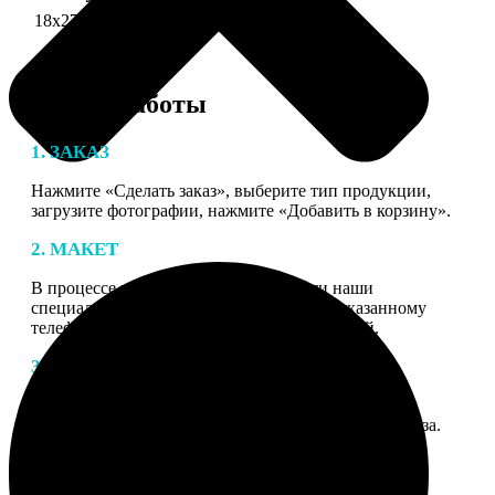
18х27 см 126 частей
990
Этапы работы
1. ЗАКАЗ
Нажмите «Сделать заказ», выберите тип продукции,
загрузите фотографии, нажмите «Добавить в корзину».
2. МАКЕТ
В процессе подготовки заказа к печати наши
специалисты могут связаться с Вами по указанному
телефону или email для согласования деталей.
3. ИЗГОТОВЛЕНИЕ
Оплатите заказ банковской картой. После оплаты
получите подтверждение на email с описанием заказа.
Когда отправим заказ вы получите письмо с трек-
номером для отслеживания.