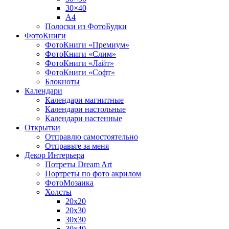
30×40
A4
Полоски из ФотоБудки
ФотоКниги
ФотоКниги «Премиум»
ФотоКниги «Слим»
ФотоКниги «Лайт»
ФотоКниги «Софт»
Блокноты
Календари
Календари магнитные
Календари настольные
Календари настенные
Открытки
Отправлю самостоятельно
Отправьте за меня
Декор Интерьера
Потреты Dream Art
Портреты по фото акрилом
ФотоМозаика
Холсты
20х20
20х30
30х30
30х40