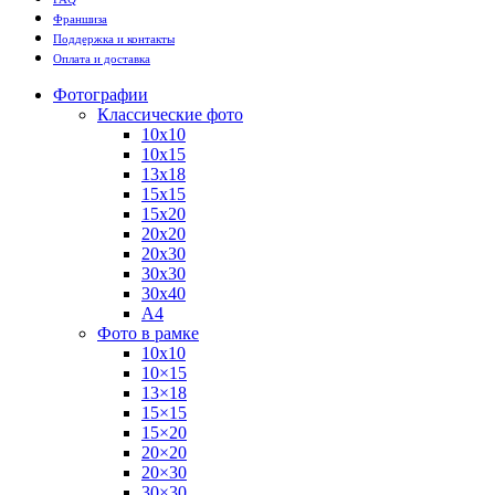
Франшиза
Поддержка и контакты
Оплата и доставка
Фотографии
Классические фото
10х10
10х15
13х18
15х15
15х20
20х20
20х30
30х30
30х40
А4
Фото в рамке
10х10
10×15
13×18
15×15
15×20
20×20
20×30
30×30