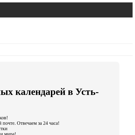
ых календарей в Усть-
ков!
 почте. Отвечаем за 24 часа!
утки
и мира!