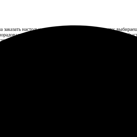
а заказать настольные календари. Всё делается просто: выбира
порадовала качество печати и яркость цветов. Доставка была быс
ствительно индивидуальное. Осталась довольна, отлично подойд
все через сайт. Качество печати на высоте. Приятно удивила быс