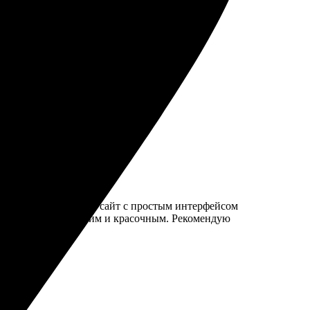
ые макеты. Рекомендую всем друзьям!
оком уровне. Удобный сайт с простым интерфейсом
ндарь получился ярким и красочным. Рекомендую