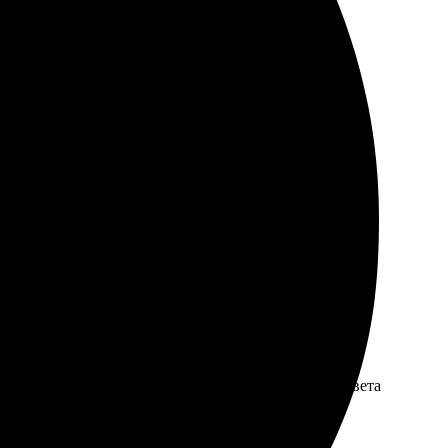
ро, всё отлично упаковано. Рекомендую всем!
зный, легко настроить под себя. Печать качественная,
я и близких.
ла удобный шаблон. Качество печати выше похвал, цвета
ла, что сделать!