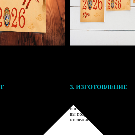
ЕТ
3. ИЗГОТОВЛЕНИЕ
подготовки заказа к печати
Оплатите заказ банковской кар
алисты могут связаться с Вами
оплаты получите подтверждение
му телефону или email для
описанием заказа. Когда отпра
я деталей.
вы получите письмо с трек-но
отслеживания.