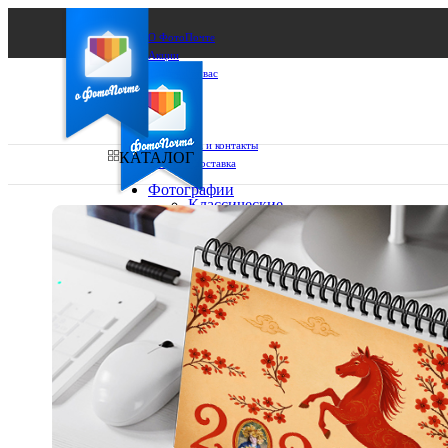
О ФотоПочте
Акции
Сделаем за вас
Бизнесу
FAQ
Франшиза
Поддержка и контакты
КАТАЛОГ
Оплата и доставка
Фотографии
Классические
фото
Ваш город:
10х10
10х15
Ваш регион доставки
13х18
15х15
Выберите из списка:
15х20
20х20
20х30
30х30
30х40
А4
Фото
в