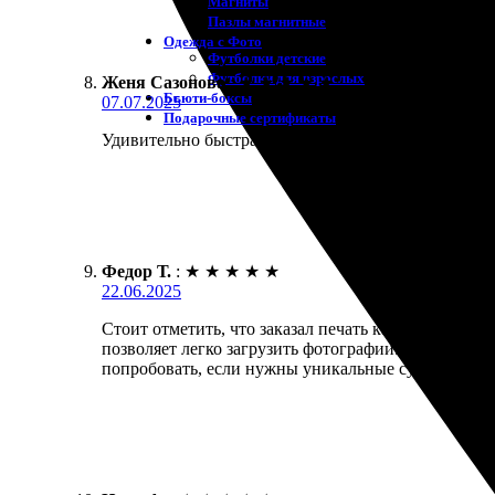
Магниты
Пазлы магнитные
Одежда с Фото
Футболки детские
Футболки для взрослых
Женя Сазонова
:
★
★
★
★
★
Бьюти-боксы
07.07.2025
Подарочные сертификаты
Удивительно быстрая доставка! Качественная печат
Федор Т.
:
★
★
★
★
★
22.06.2025
Стоит отметить, что заказал печать календарей и 
позволяет легко загрузить фотографии. Процесс о
попробовать, если нужны уникальные сувениры.