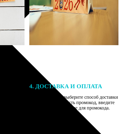
4. ДОСТАВКА И ОПЛАТА
той. После
Введите адрес и выберите способ доставки
 на email с
заказа. Если у вас есть промокод, введите
вим заказ
его в специальное поле для промокода.
мером для