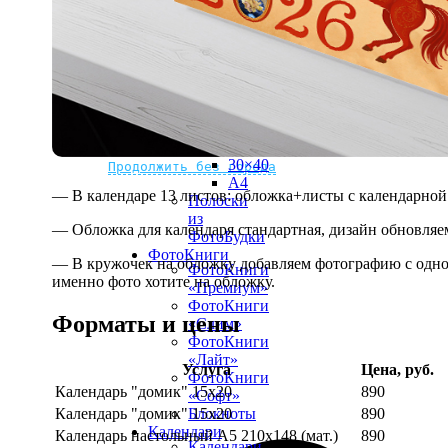
рамке
10х10
10×15
13×18
15×15
15×20
20×20
20×30
Не нашли Ваш город?
Мы доставляем по всему миру
30×30
30×40
Продолжить без города
A4
— В календаре 13 листов: обложка+листы с календарной 
Полоски
из
— Обложка для календаря стандартная, дизайн обновляе
ФотоБудки
ФотоКниги
— В кружочек на обложку добавляем фотографию с одной
ФотоКниги
именно фото хотите на обложку.
«Премиум»
ФотоКниги
Форматы и цены
«Слим»
ФотоКниги
«Лайт»
Услуга
Цена, руб.
ФотоКниги
Календарь "домик" 15х20
890
«Софт»
Календарь "домик" 15х20
890
Блокноты
Календари
Календарь настольный А5 210х148 (мат.)
890
Календари