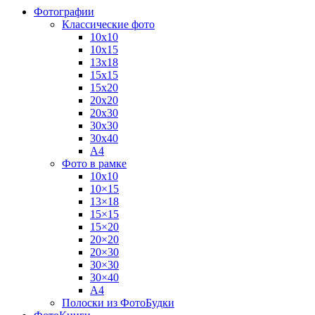
Фотографии
Классические фото
10х10
10х15
13х18
15х15
15х20
20х20
20х30
30х30
30х40
А4
Фото в рамке
10х10
10×15
13×18
15×15
15×20
20×20
20×30
30×30
30×40
A4
Полоски из ФотоБудки