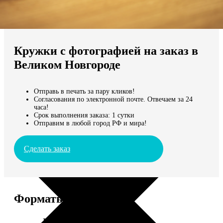
Не нашли Ваш город?
Мы доставляем по всему миру
Кружки с фотографией на заказ в
Продолжить без города
Великом Новгороде
Отправь в печать за пару кликов!
Согласования по электронной почте. Отвечаем за 24
часа!
Срок выполнения заказа: 1 сутки
Отправим в любой город РФ и мира!
Сделать заказ
Форматы и цены
Услуга
Цена, руб.