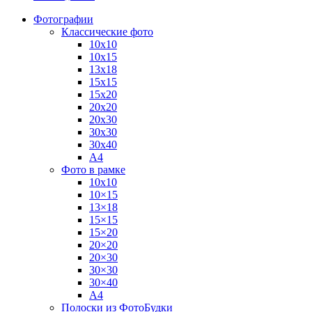
Фотографии
Классические фото
10х10
10х15
13х18
15х15
15х20
20х20
20х30
30х30
30х40
А4
Фото в рамке
10х10
10×15
13×18
15×15
15×20
20×20
20×30
30×30
30×40
A4
Полоски из ФотоБудки