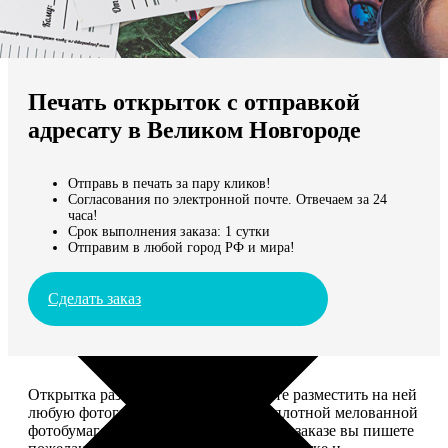
Не нашли Ваш город?
Мы доставляем по всему миру
Печать открыток с отправкой
Продолжить без города
адресату в Великом Новгороде
Отправь в печать за пару кликов!
Согласования по электронной почте. Отвечаем за 24
часа!
Срок выполнения заказа: 1 сутки
Отправим в любой город РФ и мира!
Сделать заказ
Открытка размером 10*15, вы можете разместить на ней
любую фотографию. Печатается на плотной мелованной
фотобумаге плотностью 300 г/м2. При заказе вы пишете