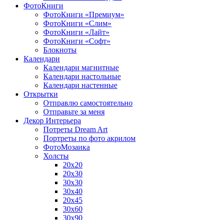
ФотоКниги
ФотоКниги «Премиум»
ФотоКниги «Слим»
ФотоКниги «Лайт»
ФотоКниги «Софт»
Блокноты
Календари
Календари магнитные
Календари настольные
Календари настенные
Открытки
Отправлю самостоятельно
Отправьте за меня
Декор Интерьера
Потреты Dream Art
Портреты по фото акрилом
ФотоМозаика
Холсты
20х20
20х30
30х30
30х40
20х45
30х60
30х90