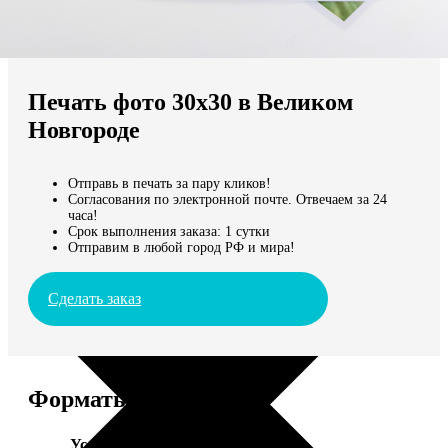
Не нашли Ваш город?
Мы доставляем по всему миру
Печать фото 30х30 в Великом
Продолжить без города
Новгороде
Отправь в печать за пару кликов!
Согласования по электронной почте. Отвечаем за 24
часа!
Срок выполнения заказа: 1 сутки
Отправим в любой город РФ и мира!
Сделать заказ
Форматы и цены
Услуга
Цена, руб.