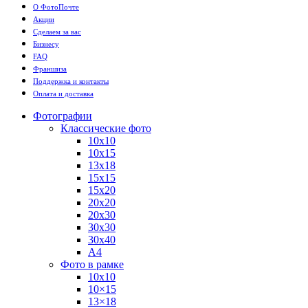
О ФотоПочте
Акции
Сделаем за вас
Бизнесу
FAQ
Франшиза
Поддержка и контакты
Оплата и доставка
Фотографии
Классические фото
10х10
10х15
13х18
15х15
15х20
20х20
20х30
30х30
30х40
А4
Фото в рамке
10х10
10×15
13×18