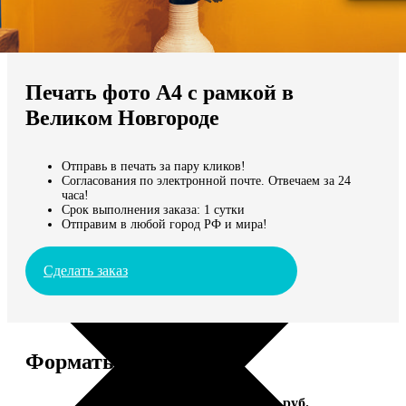
Не нашли Ваш город?
Мы доставляем по всему миру
Печать фото А4 с рамкой в
Продолжить без города
Великом Новгороде
Отправь в печать за пару кликов!
Согласования по электронной почте. Отвечаем за 24
часа!
Срок выполнения заказа: 1 сутки
Отправим в любой город РФ и мира!
Сделать заказ
Форматы и цены
Услуга
Цена, руб.