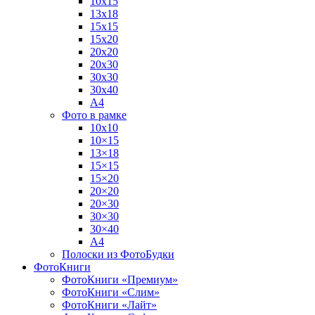
10х15
13х18
15х15
15х20
20х20
20х30
30х30
30х40
А4
Фото в рамке
10х10
10×15
13×18
15×15
15×20
20×20
20×30
30×30
30×40
A4
Полоски из ФотоБудки
ФотоКниги
ФотоКниги «Премиум»
ФотоКниги «Слим»
ФотоКниги «Лайт»