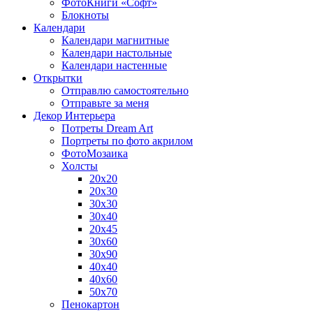
ФотоКниги «Софт»
Блокноты
Календари
Календари магнитные
Календари настольные
Календари настенные
Открытки
Отправлю самостоятельно
Отправьте за меня
Декор Интерьера
Потреты Dream Art
Портреты по фото акрилом
ФотоМозаика
Холсты
20х20
20х30
30х30
30х40
20х45
30х60
30х90
40х40
40х60
50х70
Пенокартон