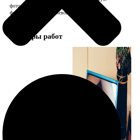
фото 20х30 в деревянной рамке
990
фото 20х30 в алюминиевой рамке
2490
Примеры работ