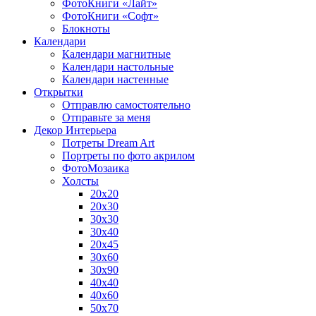
ФотоКниги «Лайт»
ФотоКниги «Софт»
Блокноты
Календари
Календари магнитные
Календари настольные
Календари настенные
Открытки
Отправлю самостоятельно
Отправьте за меня
Декор Интерьера
Потреты Dream Art
Портреты по фото акрилом
ФотоМозаика
Холсты
20х20
20х30
30х30
30х40
20х45
30х60
30х90
40х40
40х60
50х70