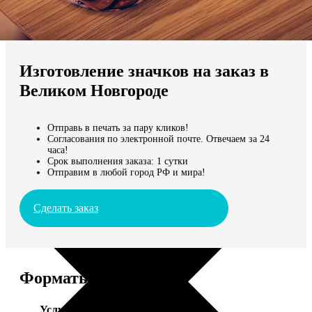
Не нашли Ваш город?
Мы доставляем по всему миру
Изготовление значков на заказ в
Продолжить без города
Великом Новгороде
Отправь в печать за пару кликов!
Согласования по электронной почте. Отвечаем за 24
часа!
Срок выполнения заказа: 1 сутки
Отправим в любой город РФ и мира!
Сделать заказ
Форматы и цены
Услуга
Цена, руб.