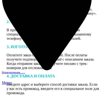
1. ЗАКАЗ
Нажмите «Сделать заказ», выберите тип продукции,
загрузите фотографии, нажмите «Добавить в корзину».
2. МАКЕТ
В процессе подготовки заказа к печати наши
специалисты могут связаться с Вами по указанному
телефону или email для согласования деталей.
3. ИЗГОТОВЛЕНИЕ
Оплатите заказ банковской картой. После оплаты
получите подтверждение на email с описанием заказа.
Когда отправим заказ вы получите письмо с трек-
номером для отслеживания.
Определение...
4. ДОСТАВКА И ОПЛАТА
Меню
Введите адрес и выберите способ доставки заказа. Если
у вас есть промокод, введите его в специальное поле для
промокода.