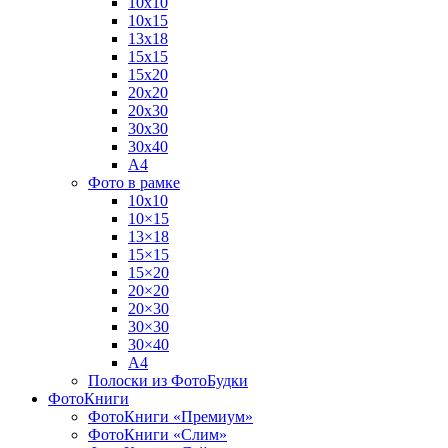
10х10
10х15
13х18
15х15
15х20
20х20
20х30
30х30
30х40
А4
Фото в рамке
10х10
10×15
13×18
15×15
15×20
20×20
20×30
30×30
30×40
A4
Полоски из ФотоБудки
ФотоКниги
ФотоКниги «Премиум»
ФотоКниги «Слим»